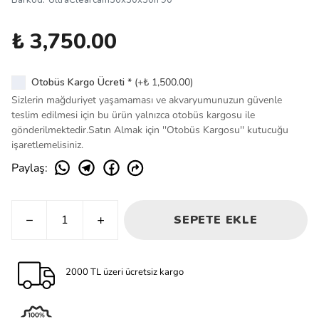
Barkod
:
UltraClearcam50x30x30h 90
₺ 3,750.00
Otobüs Kargo Ücreti
*
(+
₺ 1,500.00
)
Sizlerin mağduriyet yaşamaması ve akvaryumunuzun güvenle
teslim edilmesi için bu ürün yalnızca otobüs kargosu ile
gönderilmektedir.Satın Almak için ''Otobüs Kargosu'' kutucuğu
işaretlemelisiniz.
Paylaş
:
SEPETE EKLE
2000 TL üzeri ücretsiz kargo