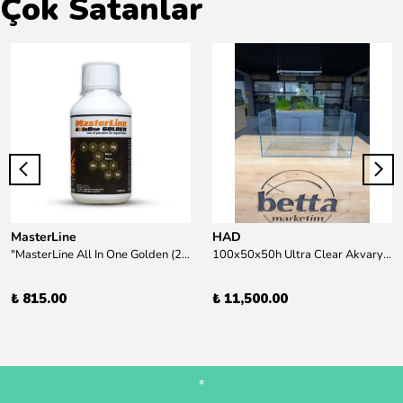
Çok Satanlar
MasterLine
HAD
"MasterLine All In One Golden (200 ml) Daha yüksek zorluk derecesine sahip bitkiler için Özel formül Tam Besin "
100x50x50h Ultra Clear Akvaryum 10mm 90derece Birleşim /Sadece Otobüs Kargosu ile Gönderim Yapılır !
₺ 815.00
₺ 11,500.00