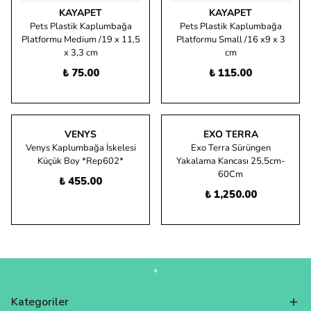
KAYAPET
KAYAPET
Pets Plastik Kaplumbağa
Pets Plastik Kaplumbağa
Platformu Medium /19 x 11,5
Platformu Small /16 x9 x 3
x 3,3 cm
cm
₺ 75.00
₺ 115.00
VENYS
EXO TERRA
Venys Kaplumbağa İskelesi
Exo Terra Sürüngen
Küçük Boy *Rep602*
Yakalama Kancası 25,5cm-
60Cm
₺ 455.00
₺ 1,250.00
Kategoriler