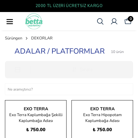
2000 TL ÜZERI ÜCRETSIZ KARGO
0
Sürüngen
DEKORLAR
ADALAR / PLATFORMLAR
10
ürün
Sırala
EXO TERRA
EXO TERRA
Exo Terra Kaplumbağa Şekilli
Exo Terra Hipopotam
Kaplumbağa Adası
Kaplumbağa Adası
₺ 750.00
₺ 750.00