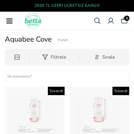
2000 TL ÜZERI ÜCRETSIZ KARGO
0
Aquabee Cove
4
ürün
Filtrele
Sırala
Tükendi
Tükendi