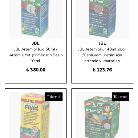
JBL
JBL
JBL ArtemioFluid 50ml /
JBL ArtemioPur 40ml 20gr
Artemia Yetiştirmek için Besin
/Canlı yem üretimi için
Yemi
artemia yumurtaları
₺ 380.00
₺ 123.76
Tükendi
Tükendi