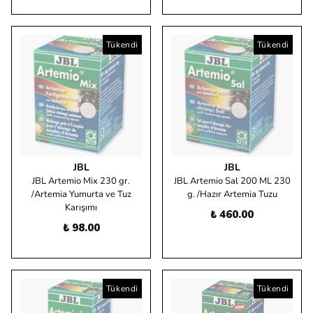
Tükendi
Tükendi
JBL
JBL
JBL Artemio Mix 230 gr.
JBL Artemio Sal 200 ML 230
/Artemia Yumurta ve Tuz
g. /Hazır Artemia Tuzu
Karışımı
₺ 460.00
₺ 98.00
Tükendi
Tükendi