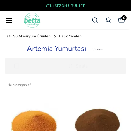
YENI SEZON ÜRÜNLER
0
Tatlı Su Akvaryum Ürünleri
Balık Yemleri
Artemia Yumurtası
32
ürün
Sırala