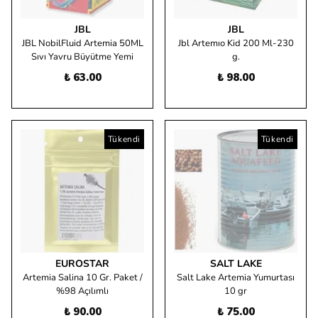
JBL
JBL
JBL NobilFluid Artemia 50ML
Jbl Artemıo Kid 200 Ml-230
Sıvı Yavru Büyütme Yemi
g.
₺ 63.00
₺ 98.00
Tükendi
Tükendi
EUROSTAR
SALT LAKE
Artemia Salina 10 Gr. Paket /
Salt Lake Artemia Yumurtası
%98 Açılımlı
10 gr
₺ 90.00
₺ 75.00