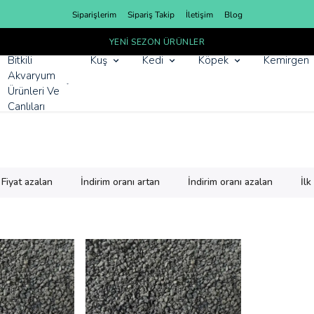
Siparişlerim
Sipariş Takip
İletişim
Blog
YENI SEZON ÜRÜNLER
Bitkili
Kuş
Kedi
Köpek
Kemirgen
Akvaryum
Ürünleri Ve
Canlıları
Fiyat azalan
İndirim oranı artan
İndirim oranı azalan
İl