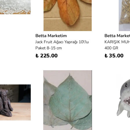
Betta Marketim
Betta Marke
Jack Fruit Ağacı Yaprağı 10\'lu
KARIŞIK MU
Paket 8-15 cm
400 GR
₺ 225.00
₺ 35.00