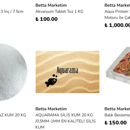
Betta Marketim
Betta Marke
3 İnç / 7.5cm
Akvaryum Tablet Tuz 1 KG
Aqua Protein
Motoru İle Ça
₺ 100.00
₺ 1,000.0
Betta Marketim
Betta Marke
Z KUM 20 KG
AQUARAMA SİLİS KUM 20 KG
Balık Besleme
/0,5MM-1MM EN KALİTELİ SİLİS
₺ 150.00
KUM