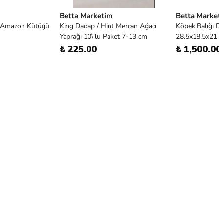
Betta Marketim
Betta Marke
/ Amazon Kütüğü
King Dadap / Hint Mercan Ağacı
Köpek Balığı 
Yaprağı 10\'lu Paket 7-13 cm
28.5x18.5x21
₺ 225.00
₺ 1,500.0
 Ürünleri
Betta Marketim
Betta Marke
NANUX ROCK BLUBİOS
Osram T5-T8 
DEKORLU NANO AKVARYUM
watt Kullanı