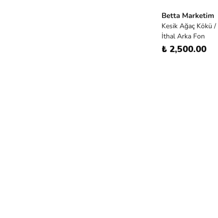
Betta Marketim
Kesik Ağaç Kökü 
İthal Arka Fon
₺ 2,500.00
Betta Marketim
Muhtelif Akvaryum
₺ 2,500.00