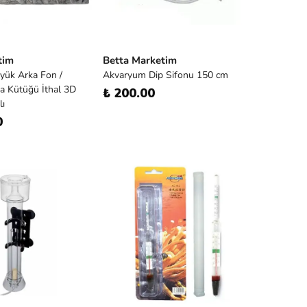
tim
Betta Marketim
yük Arka Fon /
Akvaryum Dip Sifonu 150 cm
a Kütüğü İthal 3D
₺ 200.00
lı
0