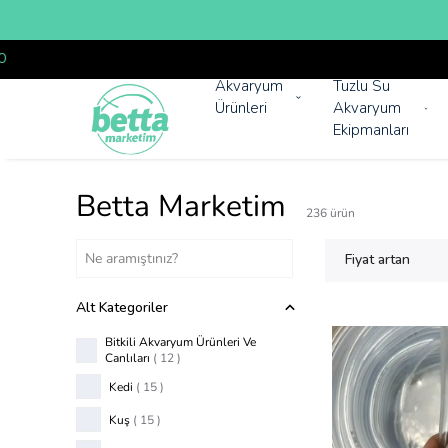
Akvaryum
Tuzlu Su
Ürünleri
Akvaryum
Ekipmanları
Betta Marketim
236
ürün
Fiyat artan
Alt Kategoriler
Bitkili Akvaryum Ürünleri Ve
Canlıları
(
12
)
Kedi
(
15
)
Kuş
(
15
)