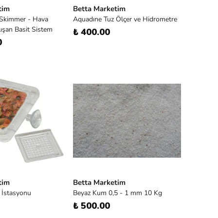
tim
Betta Marketim
 Skimmer - Hava
Aquadıne Tuz Ölçer ve Hidrometre
lışan Basit Sistem
₺ 400.00
0
tim
Betta Marketim
 İstasyonu
Beyaz Kum 0,5 - 1 mm 10 Kg
₺ 500.00