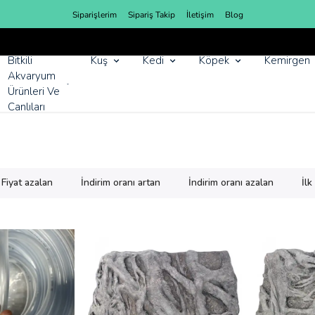
Siparişlerim
Sipariş Takip
İletişim
Blog
YENI SEZON ÜRÜNLER
Bitkili
Kuş
Kedi
Köpek
Kemirgen
Akvaryum
Ürünleri Ve
Canlıları
Fiyat azalan
İndirim oranı artan
İndirim oranı azalan
İl