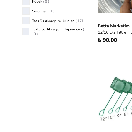
Köpek
(
9
)
Sürüngen
(
1
)
Tatlı Su Akvaryum Ürünleri
(
171
)
Betta Marketim
Tuzlu Su Akvaryum Ekipmanları
(
12/16 Dış Filtre H
13
)
₺ 90.00