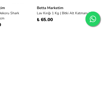
tim
Betta Marketim
Dekoru Shark
Lav Kırığı 1 Kg ( Bitki Alt Katmanı )
 cm
₺ 65.00
0
Betta Marketim
Otobüs Kargo Ücreti ( Sadece
DONDURULMUŞ YEMLER İÇİN
EKLEYİNİZ )
₺ 500.00
tim
Balanst 2x54-58
ma Uygun