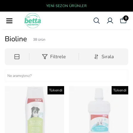
YENI SEZON ÜRÜNLER
0
Bioline
38
ürün
Filtrele
Sırala
Tükendi
Tükendi