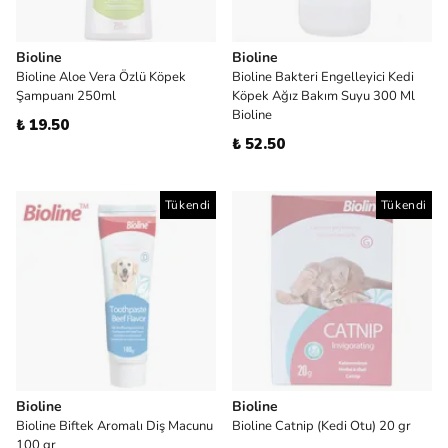
Bioline
Bioline
Bioline Aloe Vera Özlü Köpek
Bioline Bakteri Engelleyici Kedi
Şampuanı 250ml
Köpek Ağız Bakım Suyu 300 Ml
Bioline
₺ 19.50
₺ 52.50
Tükendi
Tükendi
Bioline
Bioline
Bioline Biftek Aromalı Diş Macunu
Bioline Catnip (Kedi Otu) 20 gr
100 gr