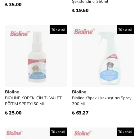
Şekillendirici 250ml
₺ 35.00
₺ 19.50
Tükendi
Tükendi
Bioline
Bioline
BIOLINE KÖPEK İÇİN TUVALET
Bioline Köpek Uzaklaştırıcı Sprey
EĞİTİM SPREYİ 50 ML
300 ML
₺ 25.00
₺ 63.27
Tükendi
Tükendi