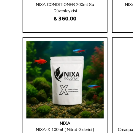
NIXA CONDITIONER 200ml Su
NIXA
Düzenleyicisi
₺ 360.00
NIXA
NIXA-X 100ml ( Nitrat Giderici )
Creaqua