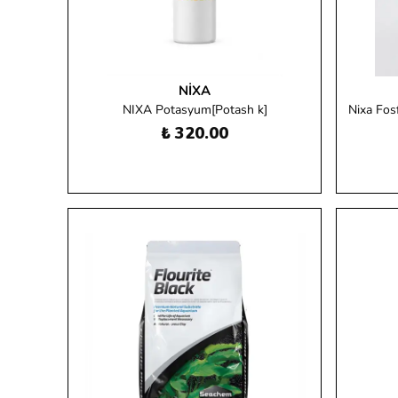
NIXA
NIXA Potasyum[Potash k]
Nixa Fos
₺ 320.00