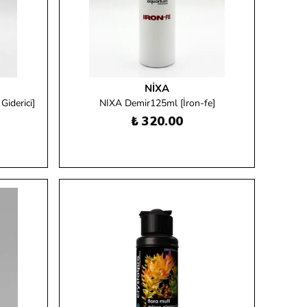
NIXA
iderici]
NIXA Demir125ml [İron-fe]
₺ 320.00