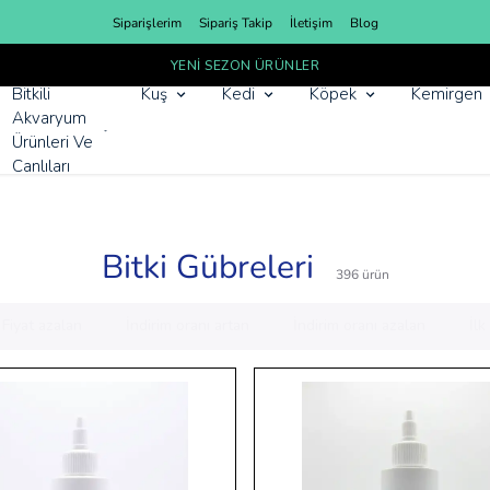
Siparişlerim
Sipariş Takip
İletişim
Blog
YENI SEZON ÜRÜNLER
Bitkili
Kuş
Kedi
Köpek
Kemirgen
Akvaryum
Ürünleri Ve
Canlıları
Bitki Gübreleri
396
ürün
Fiyat azalan
İndirim oranı artan
İndirim oranı azalan
İl