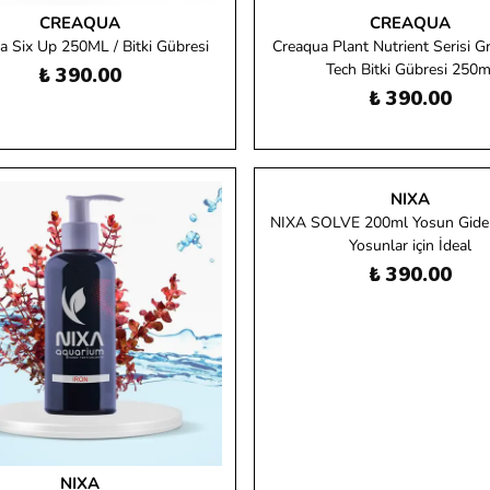
CREAQUA
CREAQUA
a Six Up 250ML / Bitki Gübresi
Creaqua Plant Nutrient Serisi 
Tech Bitki Gübresi 250m
₺ 390.00
₺ 390.00
NIXA
NIXA SOLVE 200ml Yosun Gideri
Yosunlar için İdeal
₺ 390.00
NIXA