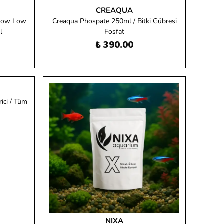
CREAQUA
Grow Low
Creaqua Phospate 250ml / Bitki Gübresi
l
Fosfat
₺ 390.00
ci / Tüm
NIXA