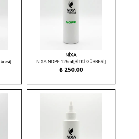
NIXA
bresi]
NIXA NOPE 125ml[BİTKİ GÜBRESİ]
₺ 250.00