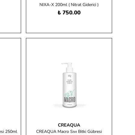
NIXA-X 200ml ( Nitrat Giderici )
₺ 750.00
CREAQUA
esi 250ml
CREAQUA Macro Sıvı Bitki Gübresi