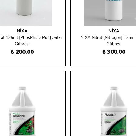
NIXA
NIXA
fat 125ml [PhosPhate Po4] /Bitki
NIXA Nitrat [Nitrogen] 125ml 
Gübresi
Gübresi
₺ 200.00
₺ 300.00