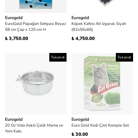
Eurogold
Eurogold
EuroGold Papağan Sehpası Beyaz
Köpek Kafesi Alt Izgaralı Siyah
58 cm Çap x 120 cm H
(92x56x66)
₺ 3,750.00
₺ 4,750.00
Tükendi
Tükendi
Eurogold
Eurogold
20 Oz Vida Askılı Çelik Mama ve
Euro Gold Kedi Çimi Komple Set
Yem Kabı
₺ 30.00