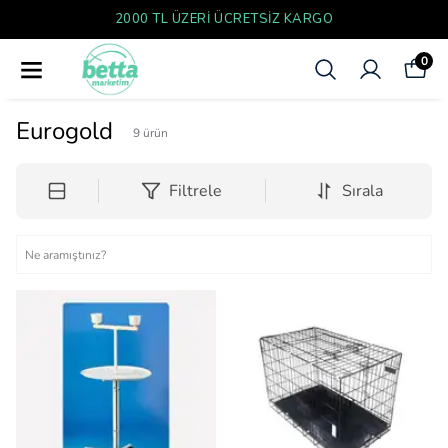
O
YENI SEZON ÜRÜNLER
0
Eurogold
9
ürün
Filtrele
Sırala