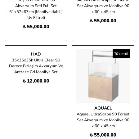
Boyu Zumbo Tatlı Su
Aquael UltraScape 90 Snow
Akvaryum Seti Full Set
Set Akvaryum ve Mobilya 90
51x57x67cm (Mobilya dahil )
x 60 x 45 cm
Uv Filtreli
₺ 55,000.00
₺ 55,000.00
HAD
Tükendi
35x35x35h Ultra Clear 90
Derece Birleşim Akvaryum Ve
Antrasit Gri Mobilya Set
₺ 12,000.00
AQUAEL
Aquael UltraScape 90 Forest
Set Akvaryum ve Mobilya 90
x 60 x 45 cm
₺ 55,000.00