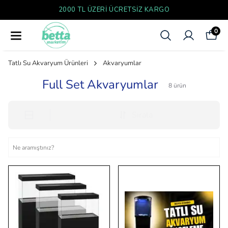
KARGO
YENI SEZON ÜRÜNLER
0
Tatlı Su Akvaryum Ürünleri
Akvaryumlar
Full Set Akvaryumlar
8
ürün
Sırala