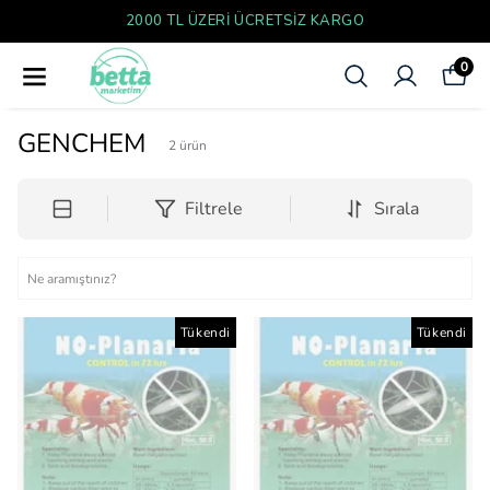
2000 TL ÜZERI ÜCRETSIZ KARGO
0
GENCHEM
2
ürün
Filtrele
Sırala
Tükendi
Tükendi