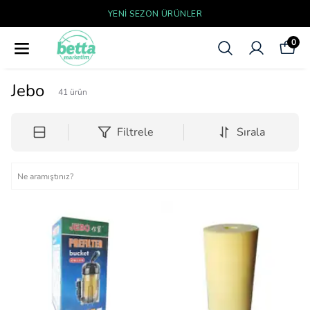
YENI SEZON ÜRÜNLER
0
Jebo
41
ürün
Filtrele
Sırala