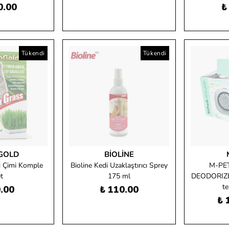
0.00
₺
Tükendi
Tükendi
GOLD
BIOLINE
i Çimi Komple
Bioline Kedi Uzaklaştırıcı Sprey
M-PE
t
175 ml
DEODORIZER
te
.00
₺ 110.00
₺ 