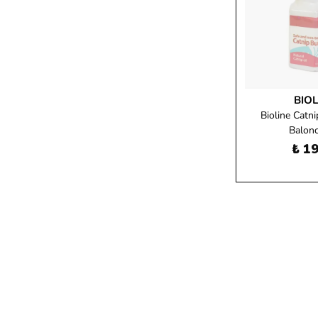
BIOL
Bioline Catni
Balonc
₺ 19