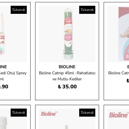
Tükendi
Tükendi
INE
BIOLINE
Kedi Otu) Sprey
Bioline Catnip 45ml -Rahatlatıcı
Bioline Cat
ml
ve Mutlu Kediler
₺
.90
₺ 35.00
Tükendi
Tükendi