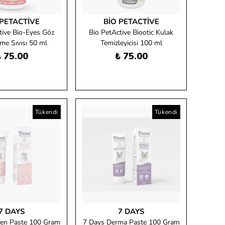
 PETACTIVE
BIO PETACTIVE
tive Bio-Eyes Göz
Bio PetActive Biootic Kulak
me Sıvısı 50 ml
Temizleyicisi 100 ml
 75.00
₺ 75.00
Tükendi
Tükendi
7 DAYS
7 DAYS
ten Paste 100 Gram
7 Days Derma Paste 100 Gram