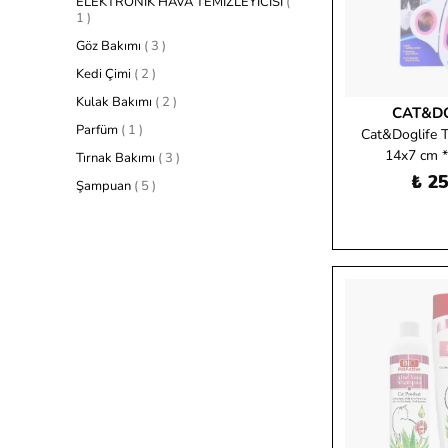
ELEKTRONİK HAVA TEMİZLEYİCİSİ
(
1
)
Göz Bakımı
(
3
)
Kedi Çimi
(
2
)
Kulak Bakımı
(
2
)
CAT&DO
Parfüm
(
1
)
Cat&Doglife T
14x7 cm 
Tırnak Bakımı
(
3
)
₺ 25
Şampuan
(
5
)