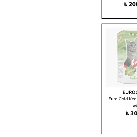
₺ 20
EURO
Euro Gold Ked
Se
₺ 30