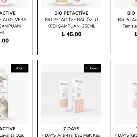
ACTIVE
BIO PETACTIVE
BIO
E ALOE VERA
BIO PETACTİVE BAL ÖZLÜ
Bio PetAc
 ŞAMPUANI
KEDİ ŞAMPUANI 250ML
Temizle
ML
₺ 45.00
₺
.00
Tükendi
Tükendi
ACTIVE
7 DAYS
 Lavanta Özlü
7 DAYS Anti-Hairball Malt Kedi
7 DAYS Kit