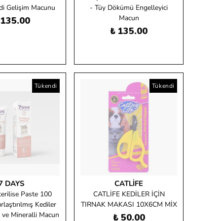
di Gelişim Macunu
- Tüy Dökümü Engelleyici
Macun
 135.00
₺ 135.00
Tükendi
Tükendi
7 DAYS
CATLIFE
erilise Paste 100
CATLİFE KEDİLER İÇİN
rlaştırılmış Kediler
TIRNAK MAKASI 10X6CM MİX
n ve Mineralli Macun
₺ 50.00