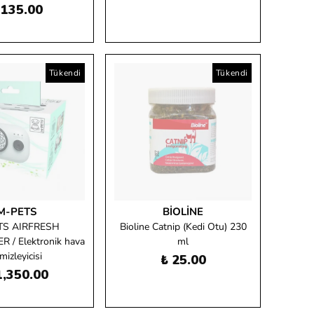
 135.00
Tükendi
Tükendi
M-PETS
BIOLINE
TS AIRFRESH
Bioline Catnip (Kedi Otu) 230
 / Elektronik hava
ml
mizleyicisi
₺ 25.00
1,350.00