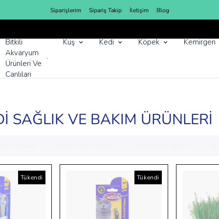
Siparişlerim
Sipariş Takip
İletişim
Blog
YENI SEZON ÜRÜNLER
Bitkili
Kuş
Kedi
Köpek
Kemirgen
Akvaryum
Ürünleri Ve
Canlıları
Dİ SAĞLIK VE BAKIM ÜRÜNLERİ
Fiyat azalan
İndirim oranı artan
İndirim oranı azalan
İl
Tükendi
Tükendi