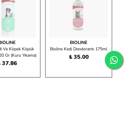
BIOLINE
BIOLINE
di Ve Köpek Köpük
Bioline Kedi Deodorantı 175ml
0 Gr (Kuru Yıkama)
₺ 35.00
 37.86
Tükendi
Tükendi