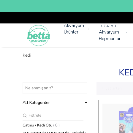
Akvaryum
Tuzlu Su
Ürünleri
Akvaryum
Ekipmanları
Kedi
KE
Fiyat artan
Alt Kategoriler
Catnip / Kedi Otu
(
8
)