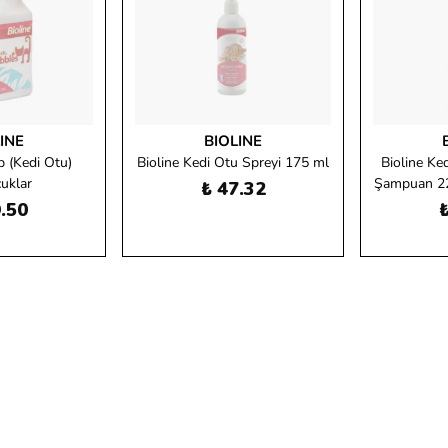
INE
BIOLINE
p (Kedi Otu)
Bioline Kedi Otu Spreyi 175 ml
Bioline Ke
uklar
Şampuan 22
₺ 47.32
.50
₺
Tükendi
Tükendi