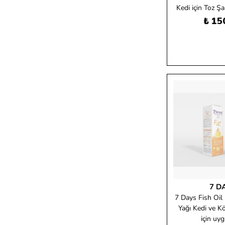
Kedi için Toz 
₺ 15
7 D
7 Days Fish Oil
Yağı Kedi ve K
için uy