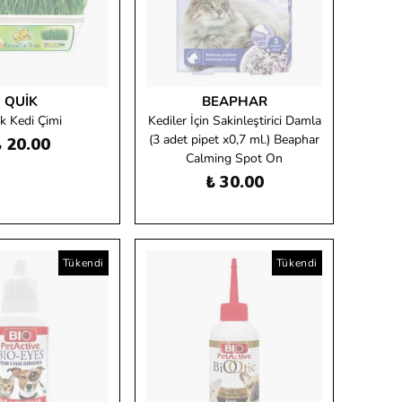
QUIK
BEAPHAR
k Kedi Çimi
Kediler İçin Sakinleştirici Damla
(3 adet pipet x0,7 ml.) Beaphar
 20.00
Calming Spot On
₺ 30.00
Tükendi
Tükendi