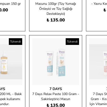
Şampuan 150 gr
Macunu 100gr (Tüy Yumağı
- Yavru Ke
Önleyici ve Tüy Sağlığı
0.00
₺
Destekleyici)
₺ 135.00
Tükendi
Tükendi
AYS
7 DAYS
 200 ML - Balık
7 Days Relax Paste 100 Gram -
7 Days St
öpek kullanımı
Sakinleştirici Macun
Gram - Kısı
gundur.
İçin Vitami
₺ 135.00