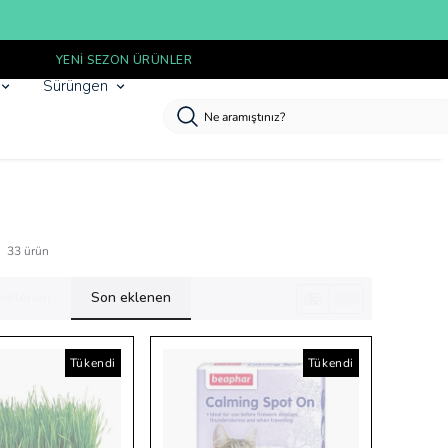
Sürüngen
33
ürün
k eklenen
Son eklenen
Tükendi
Tükendi