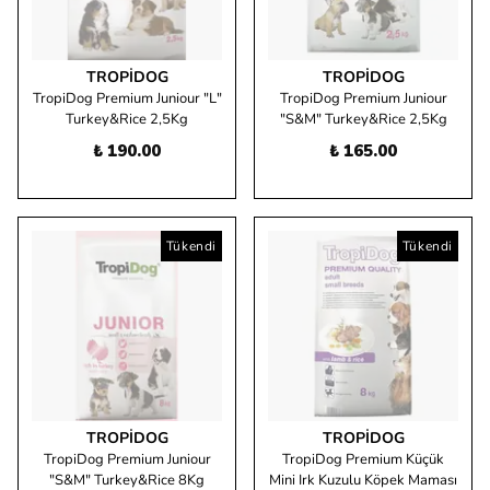
TROPIDOG
TROPIDOG
TropiDog Premium Juniour "L"
TropiDog Premium Juniour
Turkey&Rice 2,5Kg
"S&M" Turkey&Rice 2,5Kg
₺ 190.00
₺ 165.00
Tükendi
Tükendi
TROPIDOG
TROPIDOG
TropiDog Premium Juniour
TropiDog Premium Küçük
"S&M" Turkey&Rice 8Kg
Mini Irk Kuzulu Köpek Maması