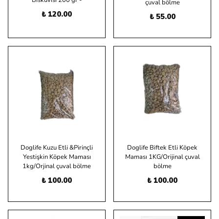
Bisküvisi 200 gr -
çuval bölme
₺ 120.00
₺ 55.00
Doglife Kuzu Etli &Pirinçli
Doglife Biftek Etli Köpek
Yestişkin Köpek Maması
Maması 1KG/Orijinal çuval
1kg/Orjinal çuval bölme
bölme
₺ 100.00
₺ 100.00