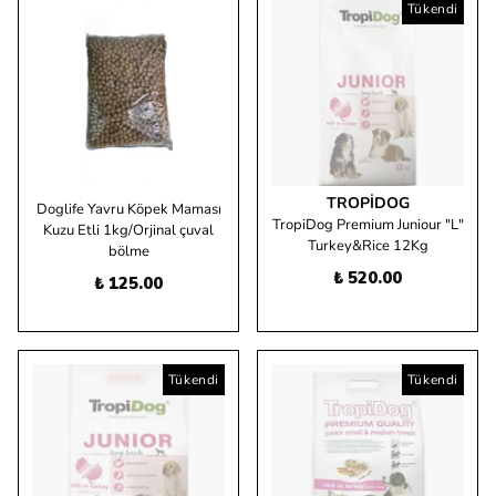
Tükendi
TROPIDOG
Doglife Yavru Köpek Maması
TropiDog Premium Juniour "L"
Kuzu Etli 1kg/Orjinal çuval
Turkey&Rice 12Kg
bölme
₺ 520.00
₺ 125.00
Tükendi
Tükendi