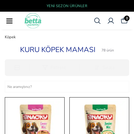
YENI SEZON ÜRÜNLER
0
Köpek
KURU KÖPEK MAMASI
78
ürün
Filtrele
Sırala