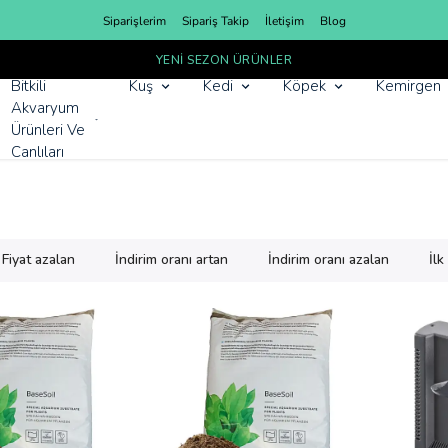
Siparişlerim
Sipariş Takip
İletişim
Blog
YENI SEZON ÜRÜNLER
Bitkili
Kuş
Kedi
Köpek
Kemirgen
Akvaryum
Ürünleri Ve
Canlıları
Fiyat azalan
İndirim oranı artan
İndirim oranı azalan
İl