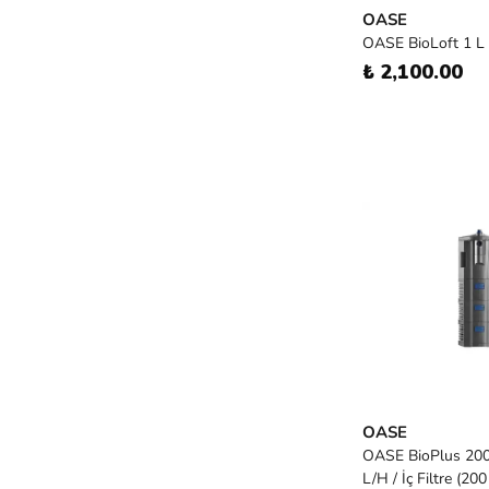
OASE
OASE BioLoft 1 L 
₺ 2,100.00
OASE
OASE BioPlus 200 
L/H / İç Filtre (200