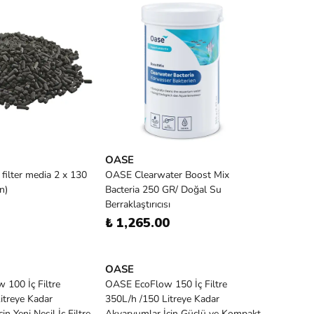
OASE
ilter media 2 x 130
OASE Clearwater Boost Mix
n)
Bacteria 250 GR/ Doğal Su
Berraklaştırıcısı
₺ 1,265.00
OASE
100 İç Filtre
OASE EcoFlow 150 İç Filtre
itreye Kadar
350L/h /150 Litreye Kadar
n Yeni Nesil İç Filtre
Akvaryumlar İçin Güçlü ve Kompakt