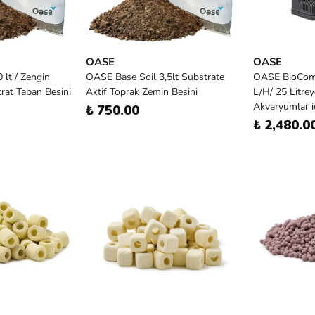
OASE
OASE
 lt / Zengin
OASE Base Soil 3,5lt Substrate
OASE BioCompa
trat Taban Besini
Aktif Toprak Zemin Besini
L/H/ 25 Litre
Akvaryumlar içi
₺ 750.00
₺ 2,480.0