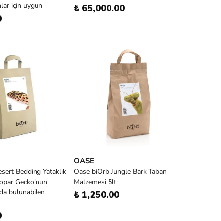
lar için uygun
₺ 65,000.00
0
OASE
sert Bedding Yataklık
Oase biOrb Jungle Bark Taban
opar Gecko'nun
Malzemesi 5lt
da bulunabilen
₺ 1,250.00
0