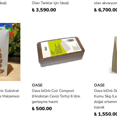
deal)
Olan Tanklar için İdeal)
olan akvaryum
₺ 3,590.00
₺ 6,700.0
OASE
OASE
ic Substrat
Oase biOrb Coir Compost
Oase biOrb De
re Malzemesi
(Hindistan Cevizi Torfu) 6 litre
Kumu 5kg /Le
genleşme hacmi
doğal ortamın
toprak
₺ 500.00
₺ 1,550.0