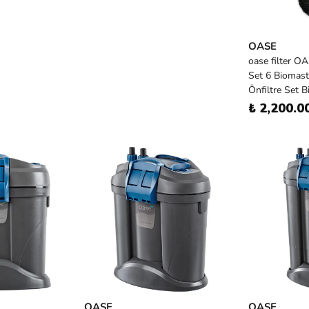
OASE
oase filter O
Set 6 Biomas
Önfiltre Set 
₺ 2,200.0
OASE
OASE