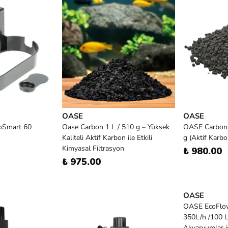
OASE
OASE
toSmart 60
Oase Carbon 1 L / 510 g – Yüksek
OASE Carbon f
Kaliteli Aktif Karbon ile Etkili
g (Aktif Karbo
Kimyasal Filtrasyon
₺ 980.00
₺ 975.00
OASE
OASE EcoFlow 
350L/h /100 L
Akvaryumlar içi