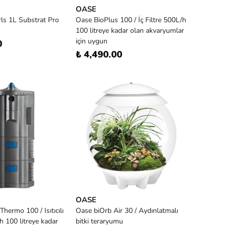
OASE
ls 1L Substrat Pro
Oase BioPlus 100 / İç Filtre 500L/h
100 litreye kadar olan akvaryumlar
için uygun
0
₺ 4,490.00
OASE
hermo 100 / Isıtıcılı
Oase biOrb Air 30 / Aydınlatmalı
/h 100 litreye kadar
bitki teraryumu