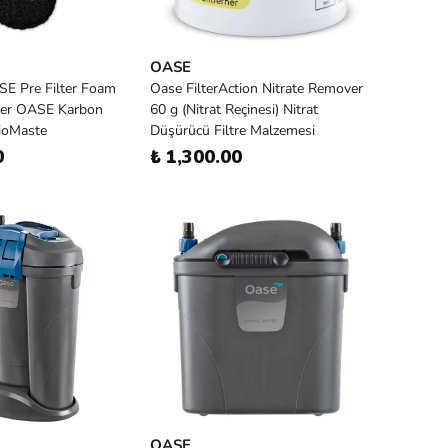
OASE
ASE Pre Filter Foam
Oase FilterAction Nitrate Remover
ter OASE Karbon
60 g (Nitrat Reçinesi) Nitrat
BioMaste
Düşürücü Filtre Malzemesi
0
₺ 1,300.00
OASE