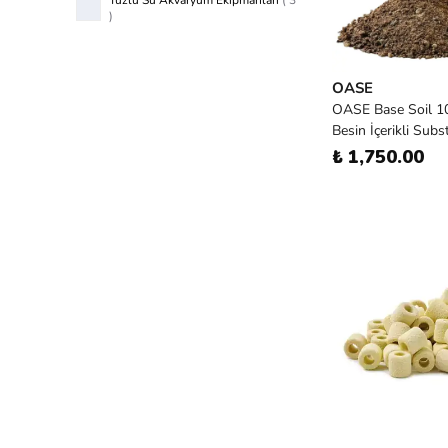
Tuzlu Su Akvaryum Ekipmanları
(
3
)
OASE
OASE Base Soil 10
Besin İçerikli Subs
₺ 1,750.00