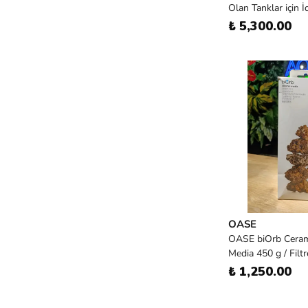
Olan Tanklar için İ
₺ 5,300.00
OASE
OASE biOrb Ceram
Media 450 g / Filt
₺ 1,250.00