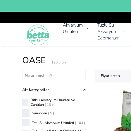
Akvaryum
Tuzlu Su
Ürünleri
Akvaryum
Ekipmanları
OASE
126
ürün
Fiyat artan
Alt Kategoriler
Bitkili Akvaryum Ürünleri Ve
Canlıları
(
13
)
Sürüngen
(
5
)
Tatlı Su Akvaryum Ürünleri
(
103
)