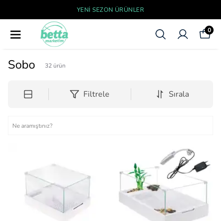
YENI SEZON ÜRÜNLER
0
Sobo
32
ürün
Filtrele
Sırala