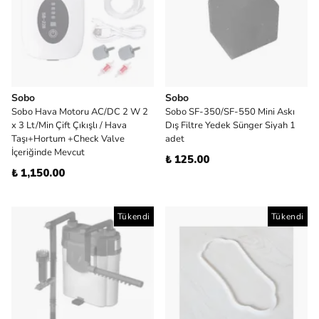
Sobo
Sobo
Sobo Hava Motoru AC/DC 2 W 2
Sobo SF-350/SF-550 Mini Askı
x 3 Lt/Min Çift Çıkışlı / Hava
Dış Filtre Yedek Sünger Siyah 1
Taşı+Hortum +Check Valve
adet
İçeriğinde Mevcut
₺ 125.00
₺ 1,150.00
Tükendi
Tükendi