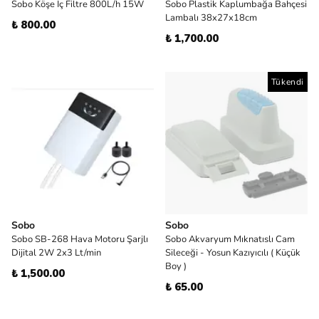
Sobo Köşe İç Filtre 800L/h 15W
Sobo Plastik Kaplumbağa Bahçesi
Lambalı 38x27x18cm
₺ 800.00
₺ 1,700.00
Tükendi
Sobo
Sobo
Sobo SB-268 Hava Motoru Şarjlı
Sobo Akvaryum Mıknatıslı Cam
Dijital 2W 2x3 Lt/min
Sileceği - Yosun Kazıyıcılı ( Küçük
Boy )
₺ 1,500.00
₺ 65.00