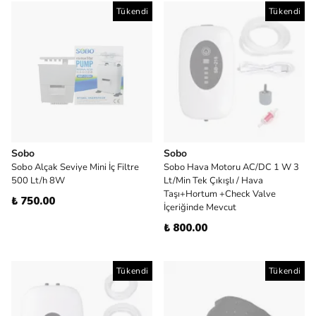
Tükendi
Tükendi
Sobo
Sobo
Sobo Alçak Seviye Mini İç Filtre
Sobo Hava Motoru AC/DC 1 W 3
500 Lt/h 8W
Lt/Min Tek Çıkışlı / Hava
Taşı+Hortum +Check Valve
₺ 750.00
İçeriğinde Mevcut
₺ 800.00
Tükendi
Tükendi