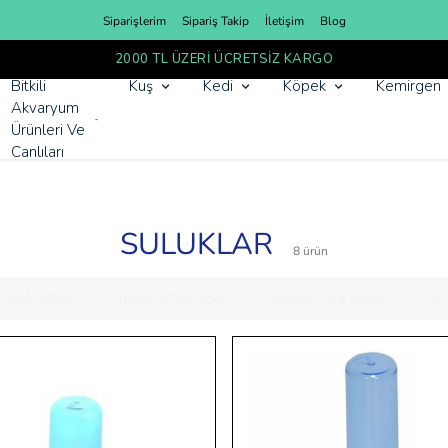
Siparişlerim
Sipariş Takip
İletişim
Blog
YEN
Bitkili
Kuş
Kedi
Köpek
Kemirgen
Akvaryum
Ürünleri Ve
Canlıları
SULUKLAR
8
ürün
Fiyat azalan
İndirim oranı artan
İndirim oranı azalan
İl