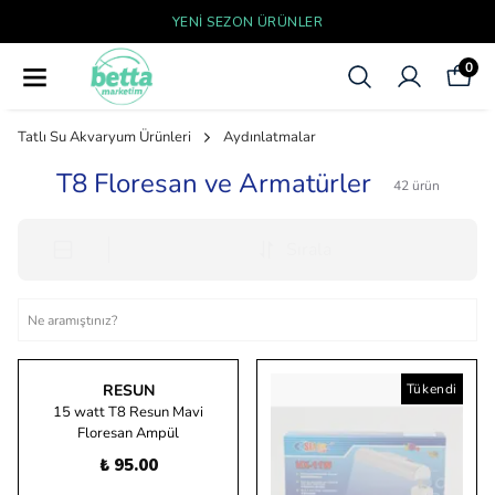
YENI SEZON ÜRÜNLER
0
Tatlı Su Akvaryum Ürünleri
Aydınlatmalar
T8 Floresan ve Armatürler
42
ürün
Sırala
RESUN
Tükendi
15 watt T8 Resun Mavi
Floresan Ampül
₺ 95.00