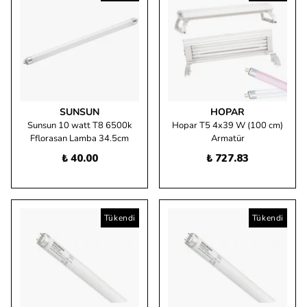
SUNSUN
HOPAR
Sunsun 10 watt T8 6500k
Hopar T5 4x39 W (100 cm)
Fflorasan Lamba 34.5cm
Armatür
₺ 40.00
₺ 727.83
Tükendi
Tükendi