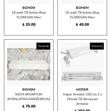
BOHEM
BOHEM
18 watt T8 Actinic Blue
25 watt T8 Actinic Blue
FLORESAN Mavi
FLORESAN Mavi
₺ 35.00
₺ 40.00
Tükendi
Tükendi
BOHEM
HOPAR
50CM AKVARYUM
Hopar Armatür 100 cm 2 x
AYDINLATMA KAPAĞI BEYAZ
25watt T8 Akvaryum
Armatür
₺ 75.00