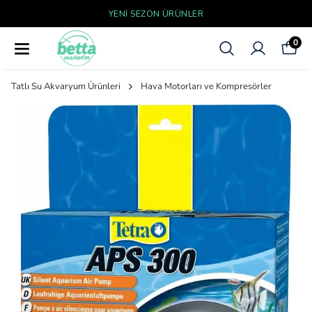
YENI SEZON ÜRÜNLER
0
Tatlı Su Akvaryum Ürünleri
Hava Motorları ve Kompresörler