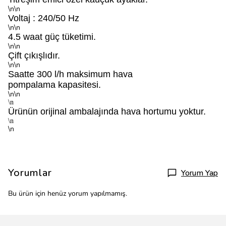
\n\n
Voltaj : 240/50 Hz
\n\n
4.5 waat güç tüketimi.
\n\n
Çift çıkışlıdır.
\n\n
Saatte 300 l/h maksimum hava
pompalama kapasitesi.
\n\n
\n
Ürünün orijinal ambalajında hava hortumu yoktur.
\n
\n
Yorumlar
Yorum Yap
Bu ürün için henüz yorum yapılmamış.