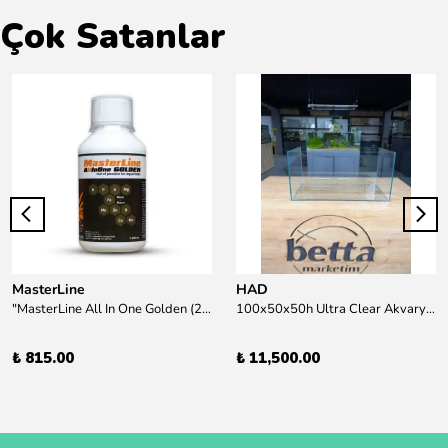
Çok Satanlar
MasterLine
HAD
"MasterLine All In One Golden (200 ml) Daha yüksek zorluk derecesine sahip bitkiler için Özel formül Tam Besin "
100x50x50h Ultra Clear Akvaryum 10mm 90derece Birleşim /Sadece Otobüs Kargosu ile Gönderim Yapılır !
₺ 815.00
₺ 11,500.00