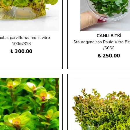
CANLI BITKI
lus parviflorus red in vitro
Staurogyne sao Paulo Vitro Bit
100cc/S23
/S05C
₺ 300.00
₺ 250.00