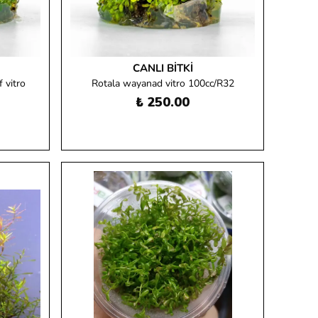
CANLI BITKI
 vitro
Rotala wayanad vitro 100cc/R32
İ
₺ 250.00