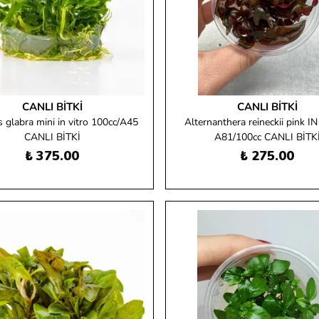
CANLI BITKI
CANLI BITKI
 glabra mini in vitro 100cc/A45
Alternanthera reineckii pink I
CANLI BİTKİ
A81/100cc CANLI BİTK
₺ 375.00
₺ 275.00