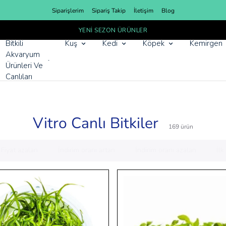
Siparişlerim
Sipariş Takip
İletişim
Blog
YENI SEZON ÜRÜNLER
Bitkili
Kuş
Kedi
Köpek
Kemirgen
Akvaryum
Ürünleri Ve
Canlıları
Vitro Canlı Bitkiler
169
ürün
Fiyat azalan
İndirim oranı artan
İndirim oranı azalan
İl