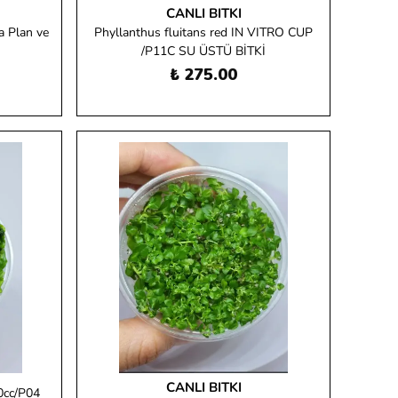
CANLI BITKI
a Plan ve
Phyllanthus fluitans red IN VITRO CUP
/P11C SU ÜSTÜ BİTKİ
₺ 275.00
CANLI BITKI
0cc/P04