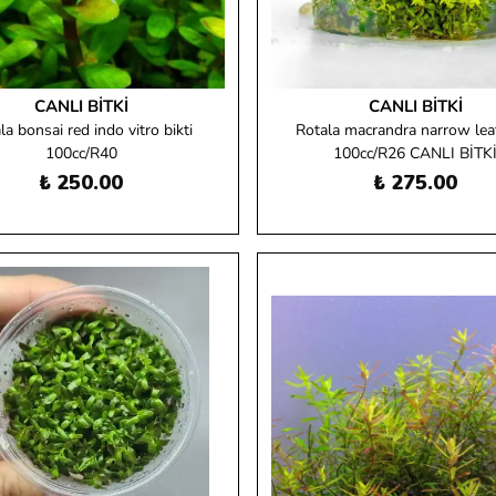
CANLI BITKI
CANLI BITKI
la bonsai red indo vitro bikti
Rotala macrandra narrow leaf
100cc/R40
100cc/R26 CANLI BİTK
₺ 250.00
₺ 275.00