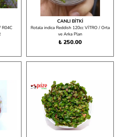
CANLI BITKI
/ R04C
Rotala indica Reddish 120cc VİTRO / Orta
R
ve Arka Plan
₺ 250.00