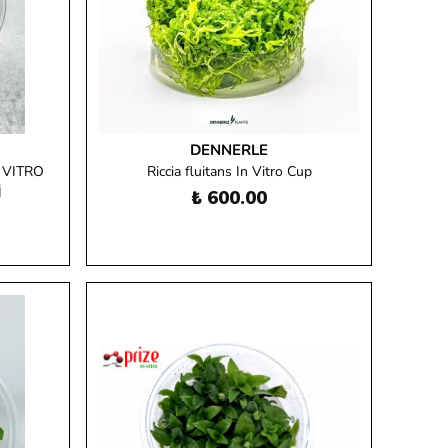
DENNERLE
N VITRO
Riccia fluitans In Vitro Cup
İ
₺ 600.00