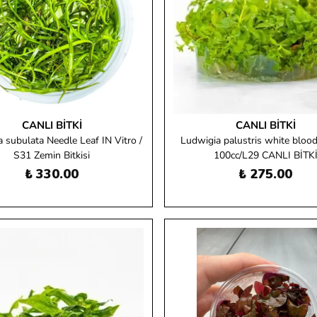
CANLI BITKI
CANLI BITKI
a subulata Needle Leaf IN Vitro /
Ludwigia palustris white blood 
S31 Zemin Bitkisi
100cc/L29 CANLI BİTK
₺ 330.00
₺ 275.00