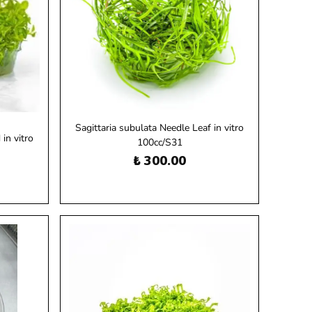
Sagittaria subulata Needle Leaf in vitro
in vitro
100cc/S31
İ
₺ 300.00