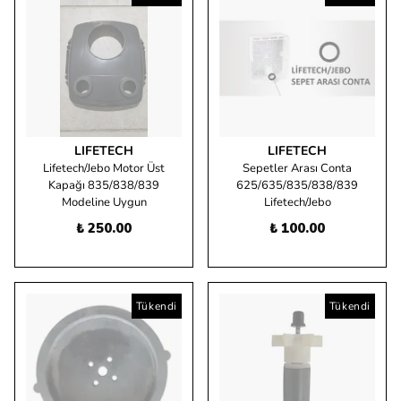
LIFETECH
LIFETECH
Lifetech/Jebo Motor Üst
Sepetler Arası Conta
Kapağı 835/838/839
625/635/835/838/839
Modeline Uygun
Lifetech/Jebo
₺ 250.00
₺ 100.00
Tükendi
Tükendi