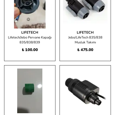
LIFETECH
LIFETECH
Lifetech/Jebo Pervane Kapağı
Jebo/LifeTech 835/838
835/838/839
Musluk Takımı
₺ 100.00
₺ 475.00