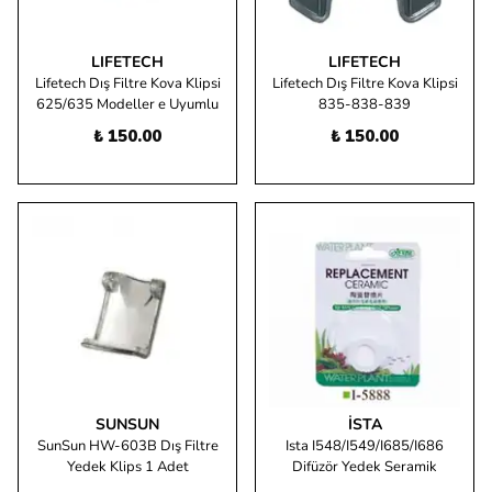
LIFETECH
LIFETECH
Lifetech Dış Filtre Kova Klipsi
Lifetech Dış Filtre Kova Klipsi
625/635 Modeller e Uyumlu
835-838-839
₺ 150.00
₺ 150.00
SUNSUN
İSTA
SunSun HW-603B Dış Filtre
Ista I548/I549/I685/I686
Yedek Klips 1 Adet
Difüzör Yedek Seramik