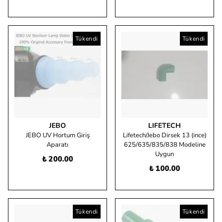
Tükendi
Tükendi
JEBO
LIFETECH
JEBO UV Hortum Giriş
Lifetech/Jebo Dirsek 13 (ince)
Aparatı
625/635/835/838 Modeline
Uygun
₺ 200.00
₺ 100.00
Tükendi
Tükendi