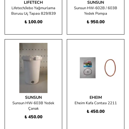
LIFETECH
SUNSUN
Lifetech/Jebo Yağmurlama
Sunsun HW-602B / 603B
Borusu Uç Tapası 829/839
Yedek Pompa
₺ 100.00
₺ 950.00
SUNSUN
EHEIM
Sunsun HW-603B Yedek
Eheim Kafa Contası 2211
Çanak
₺ 450.00
₺ 450.00