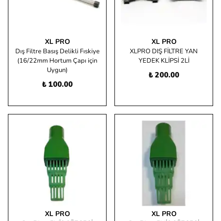
XL PRO
XL PRO
Dış Filtre Basış Delikli Fıskiye
XLPRO DIŞ FİLTRE YAN
(16/22mm Hortum Çapı için
YEDEK KLİPSİ 2Lİ
Uygun)
₺ 200.00
₺ 100.00
XL PRO
XL PRO