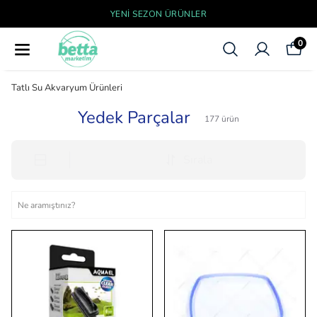
YENI SEZON ÜRÜNLER
0
Tatlı Su Akvaryum Ürünleri
Yedek Parçalar
177
ürün
Sırala