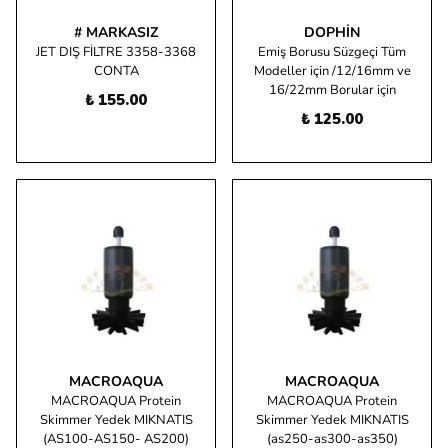
# MARKASIZ
DOPHIN
JET DIŞ FİLTRE 3358-3368
Emiş Borusu Süzgeçi Tüm
CONTA
Modeller için /12/16mm ve
16/22mm Borular için
₺ 155.00
₺ 125.00
MACROAQUA
MACROAQUA
MACROAQUA Protein
MACROAQUA Protein
Skimmer Yedek MIKNATIS
Skimmer Yedek MIKNATIS
(AS100-AS150- AS200)
(as250-as300-as350)