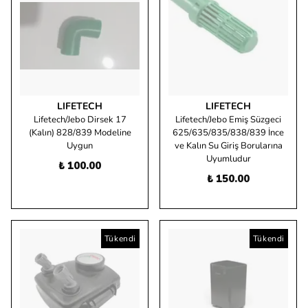
LIFETECH
LIFETECH
Lifetech/Jebo Dirsek 17
Lifetech/Jebo Emiş Süzgeci
(Kalın) 828/839 Modeline
625/635/835/838/839 İnce
Uygun
ve Kalın Su Giriş Borularına
Uyumludur
₺ 100.00
₺ 150.00
Tükendi
Tükendi