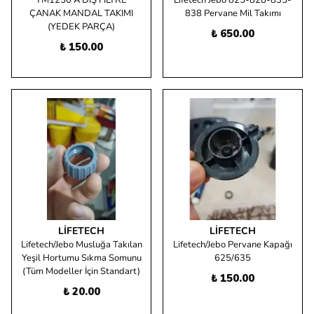
YM1250 A DIŞ FİLTRE
Lifetech Jebo 825-828-835-
ÇANAK MANDAL TAKIMI
838 Pervane Mil Takımı
(YEDEK PARÇA)
₺ 650.00
₺ 150.00
LIFETECH
LIFETECH
Lifetech/Jebo Musluğa Takılan
Lifetech/Jebo Pervane Kapağı
Yeşil Hortumu Sıkma Somunu
625/635
(Tüm Modeller İçin Standart)
₺ 150.00
₺ 20.00