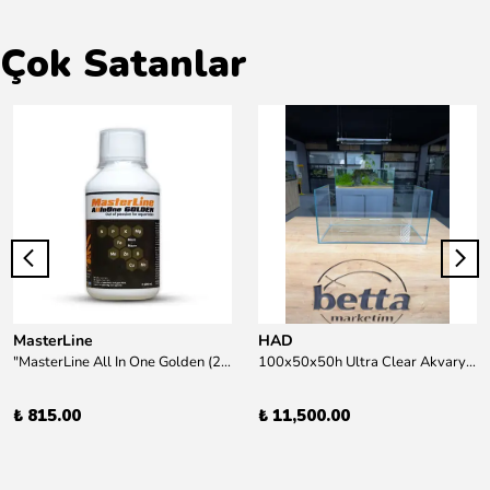
Çok Satanlar
MasterLine
HAD
"MasterLine All In One Golden (200 ml) Daha yüksek zorluk derecesine sahip bitkiler için Özel formül Tam Besin "
100x50x50h Ultra Clear Akvaryum 10mm 90derece Birleşim /Sadece Otobüs Kargosu ile Gönderim Yapılır !
₺ 815.00
₺ 11,500.00