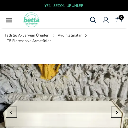
YENI SEZON ÜRÜNLER
0
Tatlı Su Akvaryum Ürünleri
Aydınlatmalar
T5 Floresan ve Armatürler