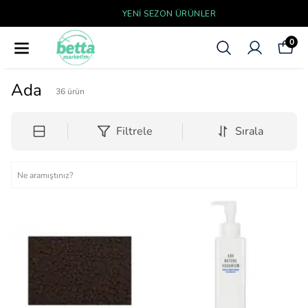
YENI SEZON ÜRÜNLER
0
Ada
36
ürün
Filtrele
Sırala