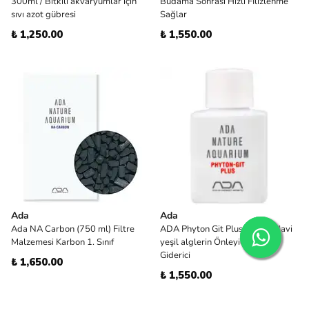
300ml / Bitkili akvaryumlar için
Budama Sonrası Hızlı Fİlizlenme
sıvı azot gübresi
Sağlar
₺ 1,250.00
₺ 1,550.00
Ada
Ada
Ada NA Carbon (750 ml) Filtre
ADA Phyton Git Plus 50ml / Mavi
Malzemesi Karbon 1. Sınıf
yeşil alglerin Önleyicisi Yosun
Giderici
₺ 1,650.00
₺ 1,550.00