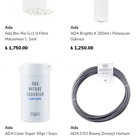
Ada
Ada
Ada Bio-Rio G (1 l) Filtre
ADA Brighty K 300ml / Potasyum
Malzemesi 1. Sınıf
Gübresi
₺ 1,750.00
₺ 1,250.00
Ada
Ada
ADA Clear Super 50gr / Suyu
ADA CO2 Basınç Dirençli Hortum