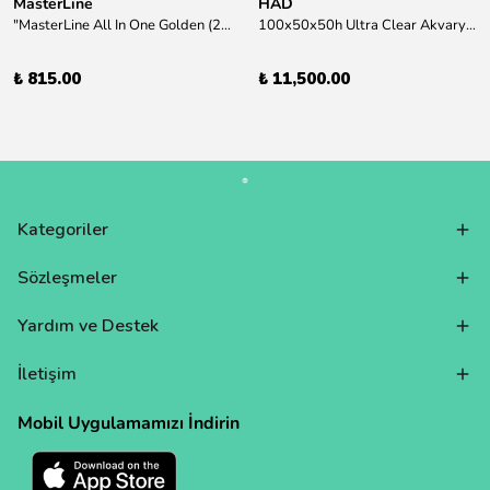
MasterLine
HAD
"MasterLine All In One Golden (200 ml) Daha yüksek zorluk derecesine sahip bitkiler için Özel formül Tam Besin "
100x50x50h Ultra Clear Akvaryum 10mm 90derece Birleşim /Sadece Otobüs Kargosu ile Gönderim Yapılır !
₺ 815.00
₺ 11,500.00
Kategoriler
Sözleşmeler
Yardım ve Destek
İletişim
Mobil Uygulamamızı İndirin