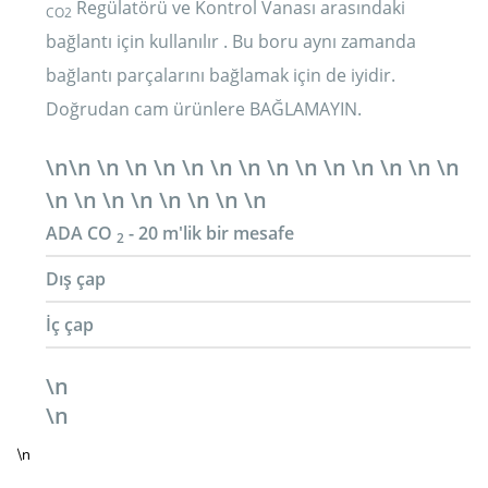
Regülatörü ve Kontrol Vanası arasındaki
CO2
bağlantı için kullanılır
. Bu boru aynı zamanda
bağlantı parçalarını bağlamak için de iyidir.
Doğrudan cam ürünlere BAĞLAMAYIN.
\n\n \n \n \n \n \n \n \n \n \n \n \n \n \n
\n \n \n \n \n \n \n \n
ADA CO
- 20 m'lik bir mesafe
2
Dış çap
İç çap
\n
\n
\n