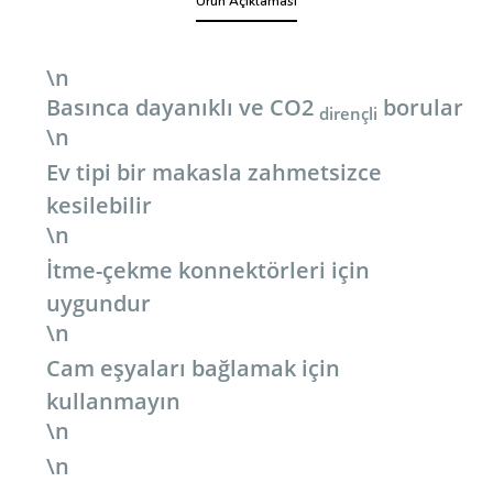
Ürün Açıklaması
\n
Basınca dayanıklı ve CO2
borular
dirençli
\n
Ev tipi bir makasla zahmetsizce
kesilebilir
\n
İtme-çekme konnektörleri için
uygundur
\n
Cam eşyaları bağlamak için
kullanmayın
\n
\n