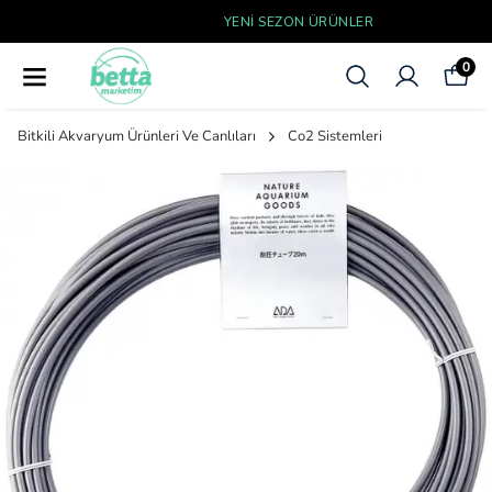
YENI SEZON ÜRÜNLER
0
Bitkili Akvaryum Ürünleri Ve Canlıları
Co2 Sistemleri