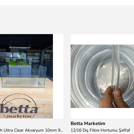
Betta Marketim
100x50x50h Ultra Clear Akvaryum 10mm 90derece Birleşim /Sadece Otobüs Kargosu ile Gönderim Yapılır !
12/16 Dış Filtre Hortumu Şeffaf