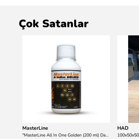
Çok Satanlar
MasterLine
HAD
übre
"MasterLine All In One Golden (200 ml) Daha yüksek zorluk derecesine sahip bitkiler için Özel formül Tam Besin "