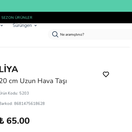
Sürüngen
LİYA
20 cm Uzun Hava Taşı
Ürün Kodu
:
5203
Barkod
:
8681475618628
₺ 65.00