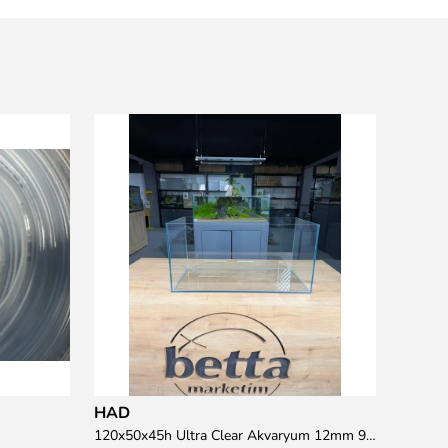
Resun
15 wat
₺ 95.
HAD
120x50x45h Ultra Clear Akvaryum 12mm 90 derece Birleşim (Otobüs Kargosu İle Gönderim Sağlanmaktadır)