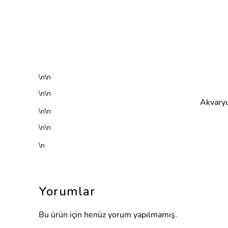
\n\n
\n\n
Akvaryu
\n\n
\n\n
\n
Yorumlar
Bu ürün için henüz yorum yapılmamış.