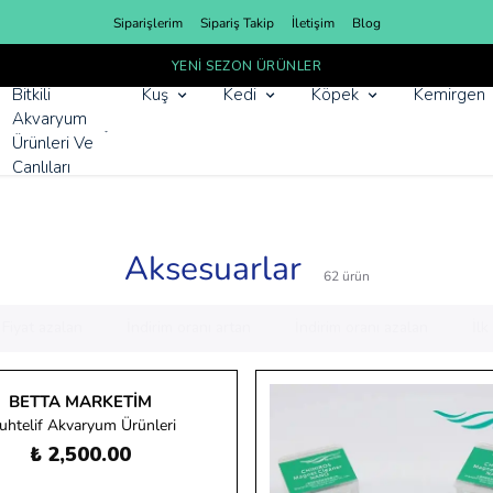
Siparişlerim
Sipariş Takip
İletişim
Blog
YENI SEZON ÜRÜNLER
Bitkili
Kuş
Kedi
Köpek
Kemirgen
Akvaryum
Ürünleri Ve
Canlıları
Aksesuarlar
62
ürün
Fiyat azalan
İndirim oranı artan
İndirim oranı azalan
İl
BETTA MARKETIM
htelif Akvaryum Ürünleri
₺ 2,500.00