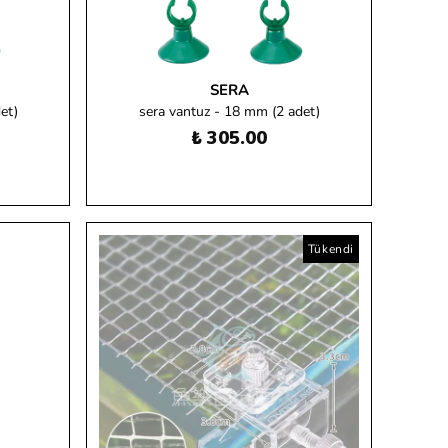
SERA
et)
sera vantuz - 18 mm (2 adet)
₺ 305.00
Tükendi