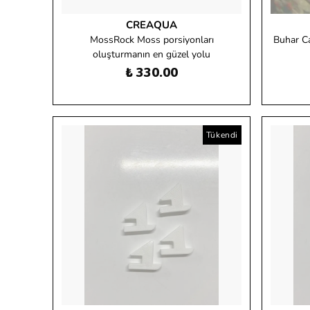
CREAQUA
MossRock Moss porsiyonları
Buhar C
oluşturmanın en güzel yolu
₺ 330.00
Tükendi