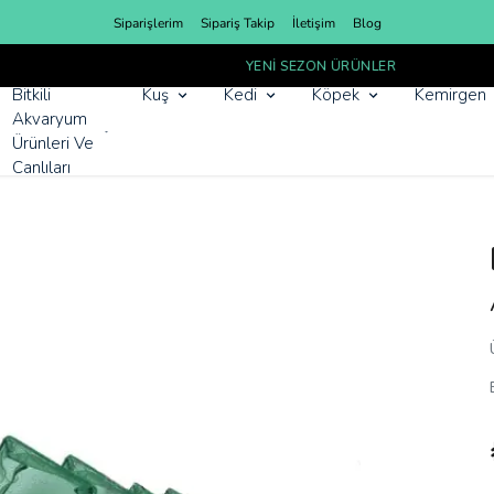
Siparişlerim
Sipariş Takip
İletişim
Blog
YENI SEZON ÜRÜNLER
Bitkili
Kuş
Kedi
Köpek
Kemirgen
Akvaryum
Ürünleri Ve
Canlıları