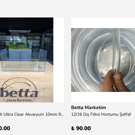
Betta Marketim
100x50x50h Ultra Clear Akvaryum 10mm 90derece Birleşim /Sadece Otobüs Kargosu ile Gönderim Yapılır !
12/16 Dış Filtre Hortumu Şeffaf
0.00
₺ 90.00