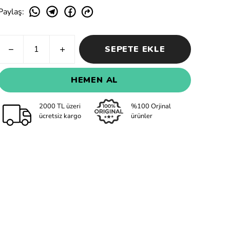
Paylaş
:
SEPETE EKLE
HEMEN AL
2000 TL üzeri
%100 Orjinal
ücretsiz kargo
ürünler