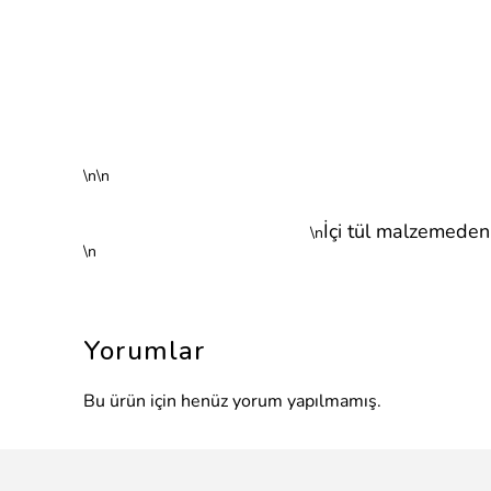
\n\n
İçi tül malzemeden 
\n
\n
Yorumlar
Bu ürün için henüz yorum yapılmamış.