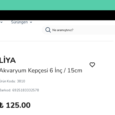
Sürüngen
LİYA
Akvaryum Kepçesi 6 İnç / 15cm
Ürün Kodu
:
3810
Barkod
:
6925183332578
₺ 125.00