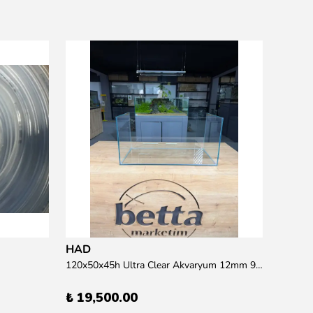
Resun
15 wat
₺ 95.
HAD
120x50x45h Ultra Clear Akvaryum 12mm 90 derece Birleşim (Otobüs Kargosu İle Gönderim Sağlanmaktadır)
₺ 19,500.00