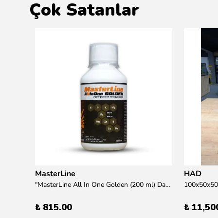
Çok Satanlar
MasterLine
HAD
übre
"MasterLine All In One Golden (200 ml) Daha yüksek zorluk derecesine sahip bitkiler için Özel formül Tam Besin "
₺ 815.00
₺ 11,50