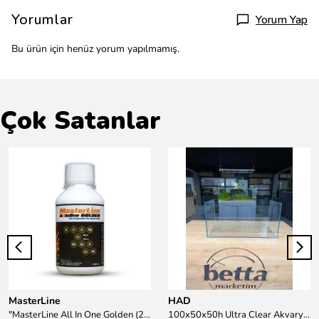
Yorumlar
Yorum Yap
Bu ürün için henüz yorum yapılmamış.
Çok Satanlar
MasterLine
HAD
"MasterLine All In One Golden (200 ml) Daha yüksek zorluk derecesine sahip bitkiler için Özel formül Tam Besin "
100x50x50h Ultra Clear Akvaryum 10mm 90derece Birleşim /Sadece Otobüs Kargosu ile Gönderim Yapılır !