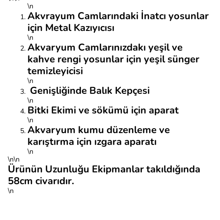
\n
Akvrayum Camlarındaki İnatcı yosunlar
için Metal Kazıyıcısı
\n
Akvaryum Camlarınızdakı yeşil ve
kahve rengi yosunlar için yeşil sünger
temizleyicisi
\n
Genişliğinde Balık Kepçesi
\n
Bitki Ekimi ve sökümü için aparat
\n
Akvaryum kumu düzenleme ve
karıştırma için ızgara aparatı
\n
\n\n
Ürünün Uzunluğu Ekipmanlar takıldığında
58cm civarıdır.
\n