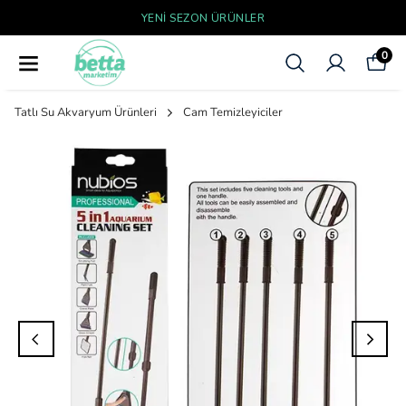
YENI SEZON ÜRÜNLER
0
Tatlı Su Akvaryum Ürünleri
Cam Temizleyiciler