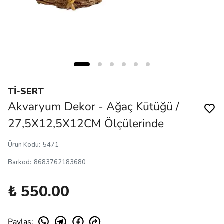
Tİ-SERT
Akvaryum Dekor - Ağaç Kütüğü /
27,5X12,5X12CM Ölçülerinde
Ürün Kodu
:
5471
Barkod
:
8683762183680
₺ 550.00
Paylaş
: