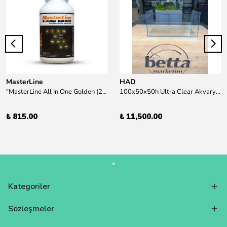
MasterLine
HAD
"MasterLine All In One Golden (200 ml) Daha yüksek zorluk derecesine sahip bitkiler için Özel formül Tam Besin "
100x50x50h Ultra Clear Akvaryum 10mm 90derece Birleşim /Sadece Otobüs Kargosu ile Gönderim Yapılır !
₺ 815.00
₺ 11,500.00
Kategoriler
Sözleşmeler