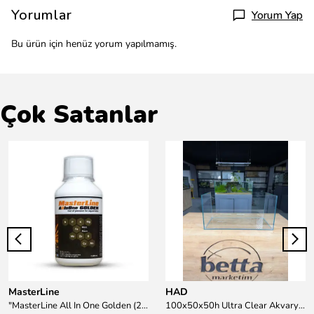
Yorumlar
Yorum Yap
Bu ürün için henüz yorum yapılmamış.
Çok Satanlar
MasterLine
HAD
"MasterLine All In One Golden (200 ml) Daha yüksek zorluk derecesine sahip bitkiler için Özel formül Tam Besin "
100x50x50h Ultra Clear Akvaryum 10mm 90derece Birleşim /Sadece Otobüs Kargosu ile Gönderim Yapılır !