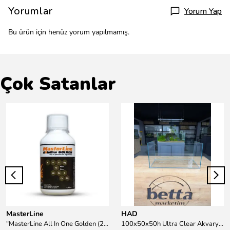
Yorumlar
Yorum Yap
Bu ürün için henüz yorum yapılmamış.
Çok Satanlar
MasterLine
HAD
"MasterLine All In One Golden (200 ml) Daha yüksek zorluk derecesine sahip bitkiler için Özel formül Tam Besin "
100x50x50h Ultra Clear Akvaryum 10mm 90derece Birleşim /Sadece Otobüs Kargosu ile Gönderim Yapılır !