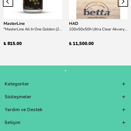
MasterLine
HAD
"MasterLine All In One Golden (200 ml) Daha yüksek zorluk derecesine sahip bitkiler için Özel formül Tam Besin "
100x50x50h Ultra Clear Akvaryum 10mm 90derece Birleşim /Sadece Otobüs Kargosu ile Gönderim Yapılır !
₺ 815.00
₺ 11,500.00
Kategoriler
Sözleşmeler
Yardım ve Destek
İletişim