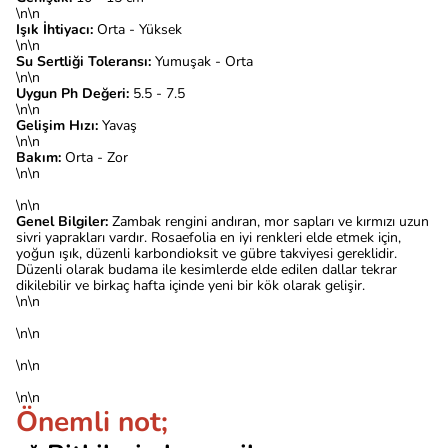
\n\n
Işık İhtiyacı:
Orta - Yüksek
\n\n
Su Sertliği Toleransı:
Yumuşak - Orta
\n\n
Uygun Ph Değeri:
5.5 - 7.5
\n\n
Gelişim Hızı:
Yavaş
\n\n
Bakım:
Orta -
Zor
\n\n
\n\n
Genel Bilgiler:
Zambak rengini andıran, mor sapları ve kırmızı uzun
sivri yaprakları vardır. Rosaefolia en iyi renkleri elde etmek için,
yoğun ışık, düzenli karbondioksit ve gübre takviyesi gereklidir.
Düzenli olarak budama ile kesimlerde elde edilen dallar tekrar
dikilebilir ve birkaç hafta içinde yeni bir kök olarak gelişir.
\n\n
\n\n
\n\n
\n\n
Önemli not;