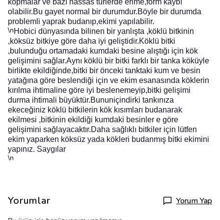
kopmalar ve bazı hassas türlerde erime,form kaybı
olabilir.Bu gayet normal bir durumdur.Böyle bir durumda
problemli yaprak budanıp,ekimi yapılabilir.
\n
Hobici dünyasında bilinen bir yanlışta ,köklü bitkinin
,köksüz bitkiye göre daha iyi geliştidir.Köklü bitki
,bulunduğu ortamadaki kumdaki besine alıştığı için kök
gelişimini sağlar.Aynı köklü bir bitki farklı bir tanka köküyle
birlikte ekildiğinde,bitki bir önceki tanktaki kum ve besin
yatağına göre beslendiği için ve ekim esanasında köklerin
kırılma ihtimaline göre iyi beslenemeyip,bitki gelişimi
durma ihtimali büyüktür.Bununiçindirki tankınıza
ekeceğiniz köklü bitkilerin kök kısımları budanarak
ekilmesi ,bitkinin ekildiği kumdaki besinler e göre
gelişimini sağlayacaktır.Daha sağlıklı bitkiler için lütfen
ekim yaparken köksüz yada kökleri budanmış bitki ekimini
yapınız. Saygılar
\n
Yorumlar
Yorum Yap