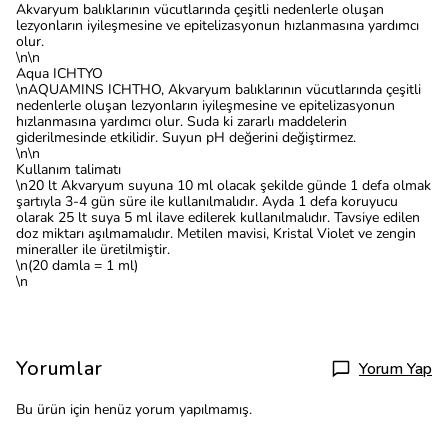
Akvaryum balıklarının vücutlarında çeşitli nedenlerle oluşan
lezyonların iyileşmesine ve epitelizasyonun hızlanmasına yardımcı
olur.
\n\n
Aqua ICHTYO
\nAQUAMINS ICHTHO, Akvaryum balıklarının vücutlarında çeşitli
nedenlerle oluşan lezyonların iyileşmesine ve epitelizasyonun
hızlanmasına yardımcı olur. Suda ki zararlı maddelerin
giderilmesinde etkilidir. Suyun pH değerini değiştirmez.
\n\n
Kullanım talimatı
\n20 lt Akvaryum suyuna 10 ml olacak şekilde günde 1 defa olmak
şartıyla 3-4 gün süre ile kullanılmalıdır. Ayda 1 defa koruyucu
olarak 25 lt suya 5 ml ilave edilerek kullanılmalıdır. Tavsiye edilen
doz miktarı aşılmamalıdır. Metilen mavisi, Kristal Violet ve zengin
mineraller ile üretilmiştir.
\n(20 damla = 1 ml)
\n
Yorumlar
Yorum Yap
Bu ürün için henüz yorum yapılmamış.