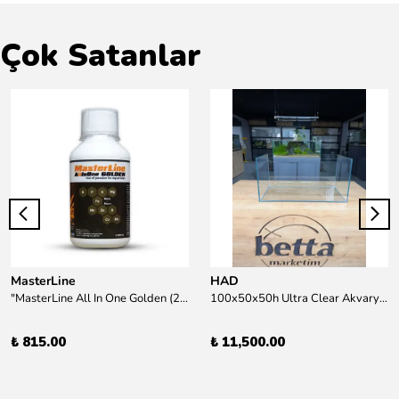
Çok Satanlar
MasterLine
HAD
"MasterLine All In One Golden (200 ml) Daha yüksek zorluk derecesine sahip bitkiler için Özel formül Tam Besin "
100x50x50h Ultra Clear Akvaryum 10mm 90derece Birleşim /Sadece Otobüs Kargosu ile Gönderim Yapılır !
₺ 815.00
₺ 11,500.00