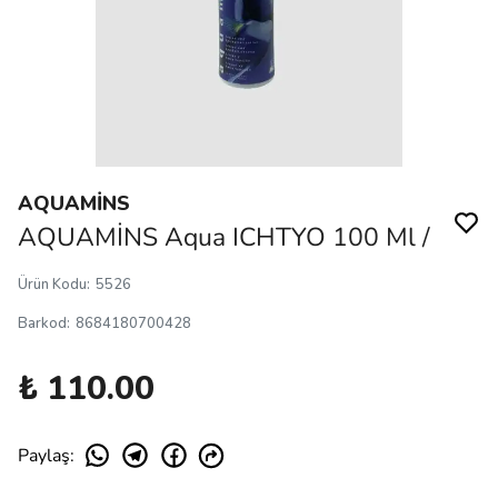
AQUAMİNS
AQUAMİNS Aqua ICHTYO 100 Ml /
Ürün Kodu
:
5526
Barkod
:
8684180700428
₺ 110.00
Paylaş
: