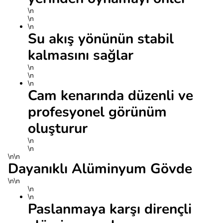
\n
\n
\n
Su akış yönünün stabil
kalmasını sağlar
\n
\n
\n
Cam kenarında düzenli ve
profesyonel görünüm
oluşturur
\n
\n
\n\n
Dayanıklı Alüminyum Gövde
\n\n
\n
\n
Paslanmaya karşı dirençli