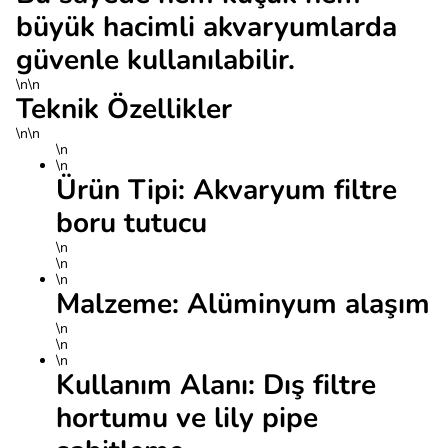
büyük hacimli akvaryumlarda
güvenle kullanılabilir.
\n\n
Teknik Özellikler
\n\n
\n
\n
Ürün Tipi: Akvaryum filtre
boru tutucu
\n
\n
\n
Malzeme: Alüminyum alaşım
\n
\n
\n
Kullanım Alanı: Dış filtre
hortumu ve lily pipe