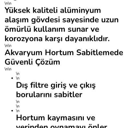
\n\n
Yüksek kaliteli alüminyum
alaşım gövdesi sayesinde uzun
ömürlü kullanım sunar ve
korozyona karşı dayanıklıdır.
\n\n
Akvaryum Hortum Sabitlemede
Güvenli Çözüm
\n\n
\n
\n
Dış filtre giriş ve çıkış
borularını sabitler
\n
\n
\n
Hortum kaymasını ve
yerinden oynamayı önler