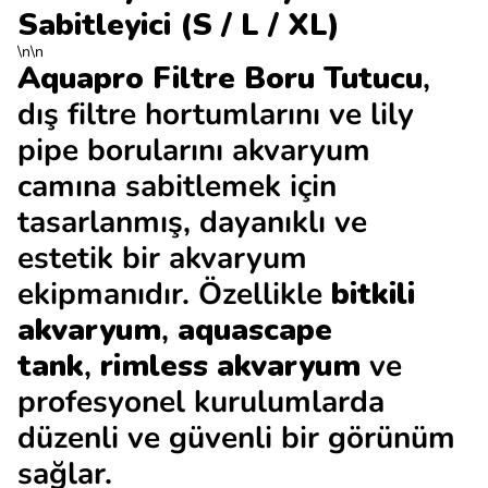
Sabitleyici (S / L / XL)
\n\n
Aquapro Filtre Boru Tutucu
,
dış filtre hortumlarını ve lily
pipe borularını akvaryum
camına sabitlemek için
tasarlanmış, dayanıklı ve
estetik bir akvaryum
ekipmanıdır. Özellikle
bitkili
akvaryum
,
aquascape
tank
,
rimless akvaryum
ve
profesyonel kurulumlarda
düzenli ve güvenli bir görünüm
sağlar.