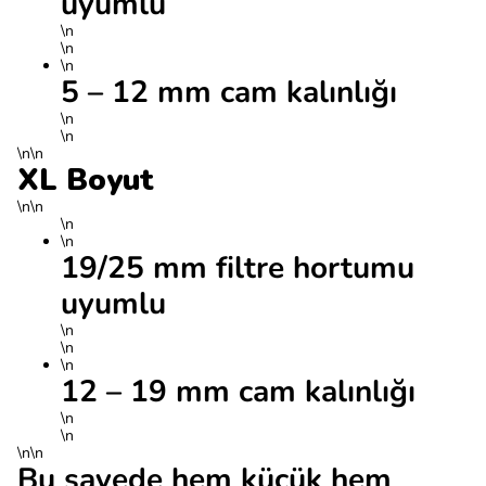
uyumlu
\n
\n
\n
5 – 12 mm cam kalınlığı
\n
\n
\n\n
XL Boyut
\n\n
\n
\n
19/25 mm filtre hortumu
uyumlu
\n
\n
\n
12 – 19 mm cam kalınlığı
\n
\n
\n\n
Bu sayede hem küçük hem