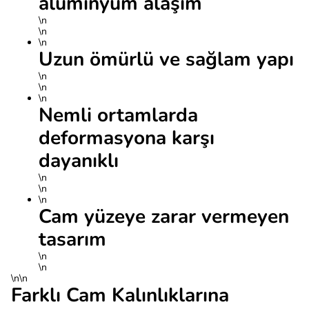
alüminyum alaşım
\n
\n
\n
Uzun ömürlü ve sağlam yapı
\n
\n
\n
Nemli ortamlarda
deformasyona karşı
dayanıklı
\n
\n
\n
Cam yüzeye zarar vermeyen
tasarım
\n
\n
\n\n
Farklı Cam Kalınlıklarına