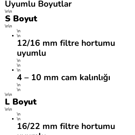
Uyumlu Boyutlar
\n\n
S Boyut
\n\n
\n
\n
12/16 mm filtre hortumu
uyumlu
\n
\n
\n
4 – 10 mm cam kalınlığı
\n
\n
\n\n
L Boyut
\n\n
\n
\n
16/22 mm filtre hortumu