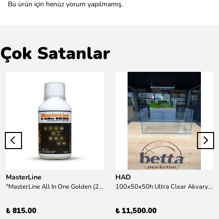
Bu ürün için henüz yorum yapılmamış.
Çok Satanlar
MasterLine
HAD
"MasterLine All In One Golden (200 ml) Daha yüksek zorluk derecesine sahip bitkiler için Özel formül Tam Besin "
100x50x50h Ultra Clear Akvaryum 10mm 90derece Birleşim /Sadece Otobüs Kargosu ile Gönderim Yapılır !
₺ 815.00
₺ 11,500.00