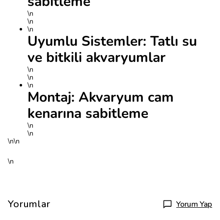
sabitleme
\n
\n
\n
Uyumlu Sistemler: Tatlı su
ve bitkili akvaryumlar
\n
\n
\n
Montaj: Akvaryum cam
kenarına sabitleme
\n
\n
\n\n
\n
Yorumlar
Yorum Yap