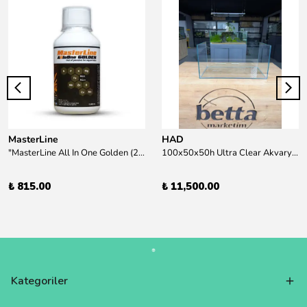
MasterLine
HAD
"MasterLine All In One Golden (200 ml) Daha yüksek zorluk derecesine sahip bitkiler için Özel formül Tam Besin "
100x50x50h Ultra Clear Akvaryum 10mm 90derece Birleşim /Sadece Otobüs Kargosu ile Gönderim Yapılır !
₺ 815.00
₺ 11,500.00
Kategoriler