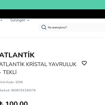
Sürüngen
ATLANTİK
ATLANTİK KRİSTAL YAVRULUK
- TEKLİ
Ürün Kodu
:
6096
Barkod
:
8698764340078
₺ 100.00