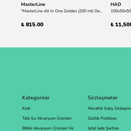
MasterLine
HAD
übre
"MasterLine All In One Golden (200 ml) Daha yüksek zorluk derecesine sahip bitkiler için Özel formül Tam Besin "
₺ 815.00
₺ 11,50
Kategoriler
Sözleşmeler
Kedi
Mesafeli Satış Sözleşme
Tatlı Su Akvaryum Ürünleri
Gizlilik Politikası
Bitkili Akvaryum Ürünleri Ve
İptal İade Şartları