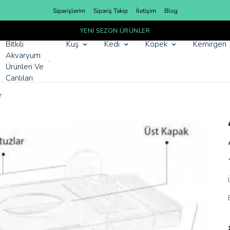
Siparişlerim
Sipariş Takip
İletişim
Blog
YENI SEZON ÜRÜNLER
Bitkili
Kuş
Kedi
Köpek
Kemirgen
Akvaryum
Ürünleri Ve
Canlıları
r