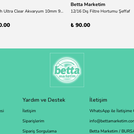
Betta Marketim
100x50x50h Ultra Clear Akvaryum 10mm 90derece Birleşim /Sadece Otobüs Kargosu ile Gönderim Yapılır !
12/16 Dış Filtre Hortumu Şeffaf
0.00
₺ 90.00
Yardım ve Destek
İletişim
si
İletişim
WhatsApp ile İletişime 
Siparişlerim
info@bettamarketim.com
Sipariş Sorgulama
Betta Marketim / BURS