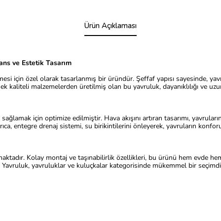
Ürün Açıklaması
s ve Estetik Tasarım
yümesi için özel olarak tasarlanmış bir üründür. Şeffaf yapısı sayesinde, 
k kaliteli malzemelerden üretilmiş olan bu yavruluk, dayanıklılığı ve uzu
ağlamak için optimize edilmiştir. Hava akışını artıran tasarımı, yavruların
ıca, entegre drenaj sistemi, su birikintilerini önleyerek, yavruların konforu
ıkmaktadır. Kolay montaj ve taşınabilirlik özellikleri, bu ürünü hem evde 
l Yavruluk, yavruluklar ve kuluçkalar kategorisinde mükemmel bir seçimdi