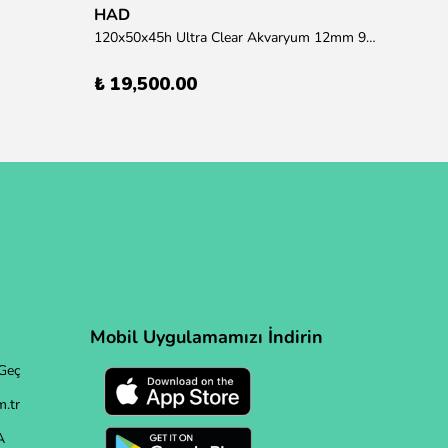
HAD
120x50x45h Ultra Clear Akvaryum 12mm 90 derece Birleşim (Otobüs Kargosu İle Gönderim Sağlanmaktadır)
₺ 19,500.00
Mobil Uygulamamızı İndirin
Geç
.tr
A