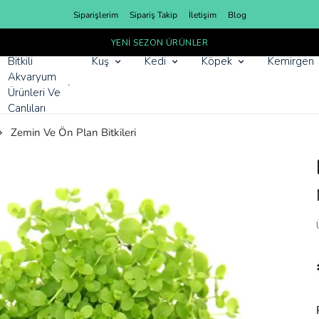
Siparişlerim
Sipariş Takip
İletişim
Blog
YENI SEZON ÜRÜNLER
Bitkili
Kuş
Kedi
Köpek
Kemirgen
Akvaryum
Ürünleri Ve
Canlıları
Zemin Ve Ön Plan Bitkileri