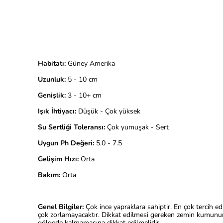
Habitatı:
Güney Amerika
Uzunluk:
5 - 10 cm
Genişlik:
3 - 10+ cm
Işık İhtiyacı:
Düşük - Çok yüksek
Su Sertliği Toleransı:
Çok yumuşak - Sert
Uygun Ph Değeri:
5.0 - 7.5
Gelişim Hızı:
Orta
Bakım:
Orta
Genel Bilgiler:
Çok ince yapraklara sahiptir. En çok tercih e
çok zorlamayacaktır. Dikkat edilmesi gereken zemin kumunun bes
gölgede kalmamasına dikkat edilmelidir.