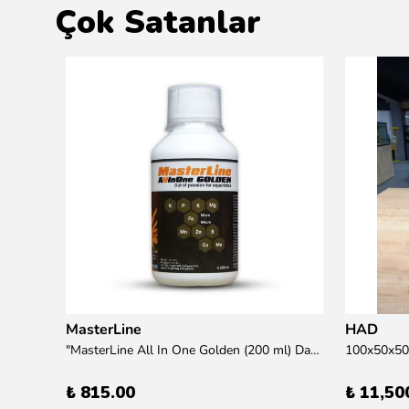
Çok Satanlar
MasterLine
HAD
übre
"MasterLine All In One Golden (200 ml) Daha yüksek zorluk derecesine sahip bitkiler için Özel formül Tam Besin "
₺ 815.00
₺ 11,50