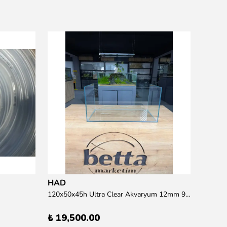
Resun
15 wat
₺ 95.
HAD
120x50x45h Ultra Clear Akvaryum 12mm 90 derece Birleşim (Otobüs Kargosu İle Gönderim Sağlanmaktadır)
₺ 19,500.00