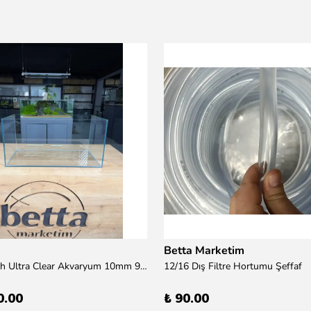
Betta Marketim
100x50x50h Ultra Clear Akvaryum 10mm 90derece Birleşim /Sadece Otobüs Kargosu ile Gönderim Yapılır !
12/16 Dış Filtre Hortumu Şeffaf
0.00
₺ 90.00