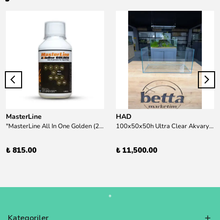
MasterLine
HAD
"MasterLine All In One Golden (200 ml) Daha yüksek zorluk derecesine sahip bitkiler için Özel formül Tam Besin "
100x50x50h Ultra Clear Akvaryum 10mm 90derece Birleşim /Sadece Otobüs Kargosu ile Gönderim Yapılır !
₺ 815.00
₺ 11,500.00
Kategoriler