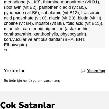
menadione (vit K3), thiamine mononitrate (vit B1),
riboflavin (vit B2), pantothenic acid (vit B5),
pyridoxine (vit B6), cobalamin (vit B12), I-ascorbic
acid phosphate (vit C), niacin (vit B3), biotin (vit H),
choline (vit B4), inositol (vit B8), folic acid (vit B11)),
minerals, carotenoid pigmetleri (astaxanthin,
canthaxanthin, xanthophylls, phycocyanin),
koruyucular ve antioksidantlar (BHA. BHT,
Ethoxyquin)
\n
Yorumlar
Yorum Yap
Bu ürün için henüz yorum yapılmamış.
Çok Satanlar