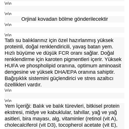
\n\n
\n\n
Orjinal kovadan bölme gönderilecektir
\n\n
\n\n
Tatlı su balıklarınız için özel hazırlanmış yüksek
proteinli, doğal renklendiricili, yavaş batan yem.
Hızlı büyüme ve düşük FCR oranı sağlar. Doğal
renklendirme için karoten pigmentleri içerir. Yüksek
HUFA ve phospholipid oranına, optimum aminoasit
dengesine ve yüksek DHA/EPA oranına sahiptir.
Bağışıklık sistemini güçlendirici ve stres azaltıcı
özellikleri vardır.
\n\n
\n\n
Yem İçeriği: Balık ve balık türevleri, bitkisel protein
ekstresi, midye ve kabuklular, tahıllar, yağ ve yağ
asitleri, bira mayası, alg, vitaminler (retinol (vit A),
cholecalciferol (vit D3), tocopherol acetate (vit E),