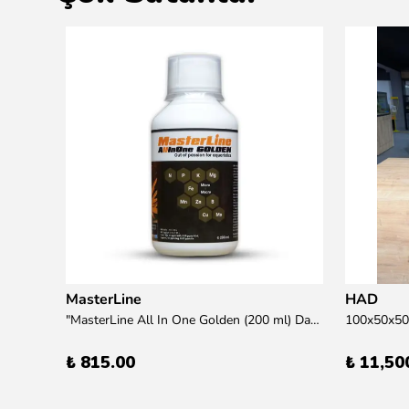
MasterLine
HAD
übre
"MasterLine All In One Golden (200 ml) Daha yüksek zorluk derecesine sahip bitkiler için Özel formül Tam Besin "
₺ 815.00
₺ 11,50