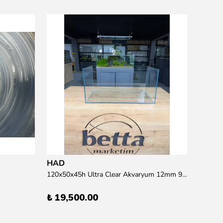
Resun
15 wat
₺ 95.
HAD
120x50x45h Ultra Clear Akvaryum 12mm 90 derece Birleşim (Otobüs Kargosu İle Gönderim Sağlanmaktadır)
₺ 19,500.00