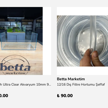
Betta Marketim
100x50x50h Ultra Clear Akvaryum 10mm 90derece Birleşim /Sadece Otobüs Kargosu ile Gönderim Yapılır !
12/16 Dış Filtre Hortumu Şeffaf
0.00
₺ 90.00