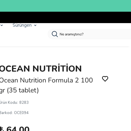
Sürüngen
OCEAN NUTRİTİON
Ocean Nutrition Formula 2 100
gr (35 tablet)
Ürün Kodu
:
8283
Barkod
:
OCE094
₺ 64.00