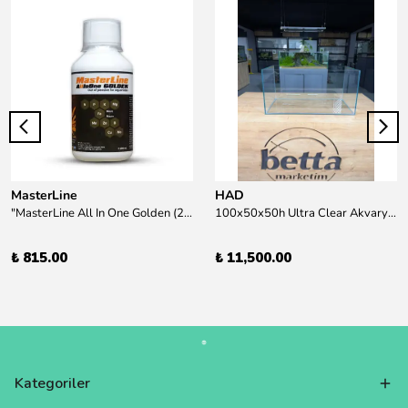
MasterLine
HAD
"MasterLine All In One Golden (200 ml) Daha yüksek zorluk derecesine sahip bitkiler için Özel formül Tam Besin "
100x50x50h Ultra Clear Akvaryum 10mm 90derece Birleşim /Sadece Otobüs Kargosu ile Gönderim Yapılır !
₺ 815.00
₺ 11,500.00
Kategoriler