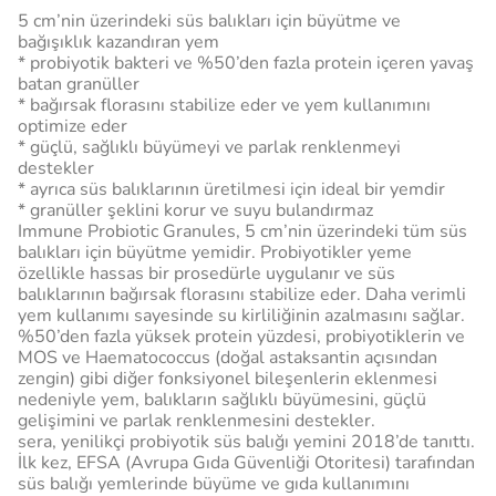
5 cm’nin üzerindeki süs balıkları için büyütme ve
bağışıklık kazandıran yem
* probiyotik bakteri ve %50’den fazla protein içeren yavaş
batan granüller
* bağırsak florasını stabilize eder ve yem kullanımını
optimize eder
* güçlü, sağlıklı büyümeyi ve parlak renklenmeyi
destekler
* ayrıca süs balıklarının üretilmesi için ideal bir yemdir
* granüller şeklini korur ve suyu bulandırmaz
Immune Probiotic Granules, 5 cm’nin üzerindeki tüm süs
balıkları için büyütme yemidir. Probiyotikler yeme
özellikle hassas bir prosedürle uygulanır ve süs
balıklarının bağırsak florasını stabilize eder. Daha verimli
yem kullanımı sayesinde su kirliliğinin azalmasını sağlar.
%50’den fazla yüksek protein yüzdesi, probiyotiklerin ve
MOS ve Haematococcus (doğal astaksantin açısından
zengin) gibi diğer fonksiyonel bileşenlerin eklenmesi
nedeniyle yem, balıkların sağlıklı büyümesini, güçlü
gelişimini ve parlak renklenmesini destekler.
sera, yenilikçi probiyotik süs balığı yemini 2018’de tanıttı.
İlk kez, EFSA (Avrupa Gıda Güvenliği Otoritesi) tarafından
süs balığı yemlerinde büyüme ve gıda kullanımını