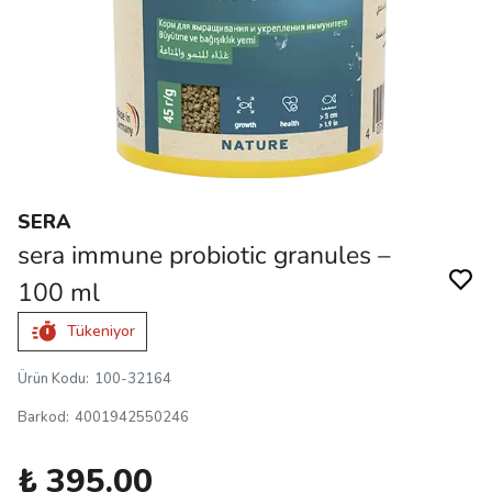
SERA
sera immune probiotic granules –
100 ml
Tükeniyor
Ürün Kodu
:
100-32164
Barkod
:
4001942550246
₺ 395.00