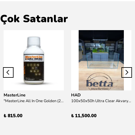
Çok Satanlar
MasterLine
HAD
"MasterLine All In One Golden (200 ml) Daha yüksek zorluk derecesine sahip bitkiler için Özel formül Tam Besin "
100x50x50h Ultra Clear Akvaryum 10mm 90derece Birleşim /Sadece Otobüs Kargosu ile Gönderim Yapılır !
₺ 815.00
₺ 11,500.00