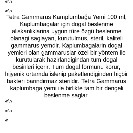
\n\n
\n\n
Tetra Gammarus Kamplumbağa Yemi 100 ml;
Kaplumbagalar için dogal beslenme
aliskanliklarina uygun türe özgü beslenme
olanagi saglayan, kurutulmus, steril, kaliteli
gammarus yemdir. Kaplumbagalarin dogal
yemleri olan gammaruslar özel bir yöntem ile
kurutularak hazirlandigindan tüm dogal
besinleri içerir. Tüm dogal formunu korur,
hijyenik ortamda islenip paketlendiginden hiçbir
bakteri barindirmaz sterildir. Tetra Gammarus
kaplumbaga yemi ile birlikte tam bir dengeli
beslenme saglar.
\n\n
\n\n
\n