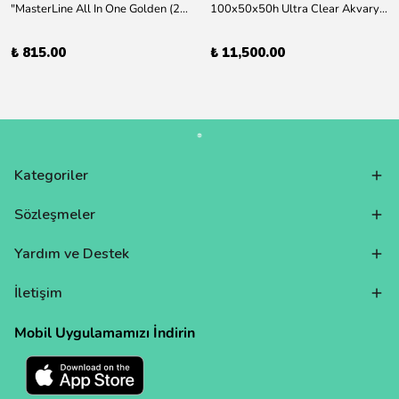
"MasterLine All In One Golden (200 ml) Daha yüksek zorluk derecesine sahip bitkiler için Özel formül Tam Besin "
100x50x50h Ultra Clear Akvaryum 10mm 90derece Birleşim /Sadece Otobüs Kargosu ile Gönderim Yapılır !
₺ 815.00
₺ 11,500.00
Kategoriler
Sözleşmeler
Yardım ve Destek
İletişim
Mobil Uygulamamızı İndirin