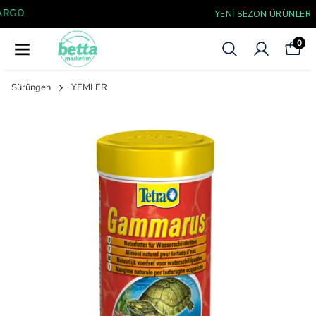
YENI SEZON ÜRÜNLER
0
Sürüngen
YEMLER