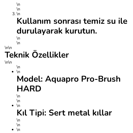
\n
\n
\n
Kullanım sonrası temiz su ile
durulayarak kurutun.
\n
\n
\n\n
Teknik Özellikler
\n\n
\n
\n
Model: Aquapro Pro-Brush
HARD
\n
\n
\n
Kıl Tipi: Sert metal kıllar
\n
\n
\n