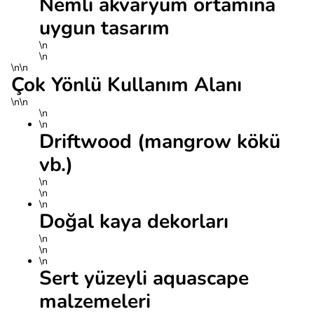
Nemli akvaryum ortamına
uygun tasarım
\n
\n
\n\n
Çok Yönlü Kullanım Alanı
\n\n
\n
\n
Driftwood (mangrow kökü
vb.)
\n
\n
\n
Doğal kaya dekorları
\n
\n
\n
Sert yüzeyli aquascape
malzemeleri