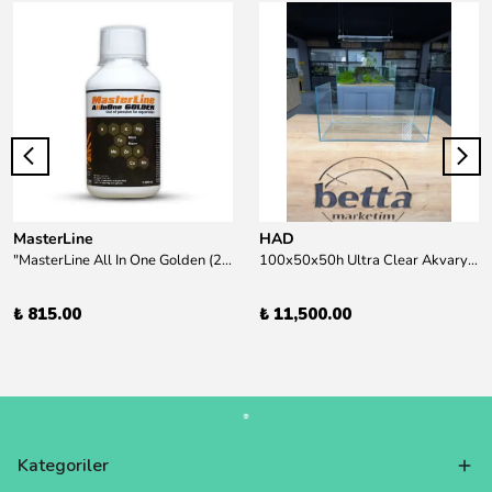
MasterLine
HAD
"MasterLine All In One Golden (200 ml) Daha yüksek zorluk derecesine sahip bitkiler için Özel formül Tam Besin "
100x50x50h Ultra Clear Akvaryum 10mm 90derece Birleşim /Sadece Otobüs Kargosu ile Gönderim Yapılır !
₺ 815.00
₺ 11,500.00
Kategoriler