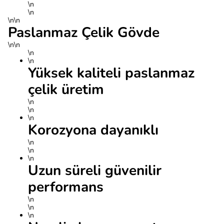
\n
\n
\n\n
Paslanmaz Çelik Gövde
\n\n
\n
\n
Yüksek kaliteli paslanmaz
çelik üretim
\n
\n
\n
Korozyona dayanıklı
\n
\n
\n
Uzun süreli güvenilir
performans
\n
\n
\n