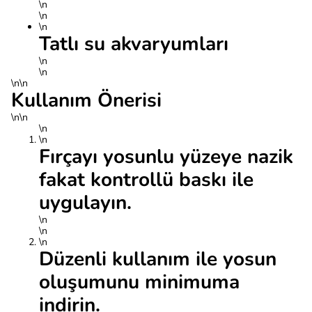
\n
\n
\n
Tatlı su akvaryumları
\n
\n
\n\n
Kullanım Önerisi
\n\n
\n
\n
Fırçayı yosunlu yüzeye nazik
fakat kontrollü baskı ile
uygulayın.
\n
\n
\n
Düzenli kullanım ile yosun
oluşumunu minimuma
indirin.