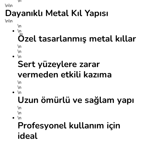
\n
\n\n
Dayanıklı Metal Kıl Yapısı
\n\n
\n
\n
Özel tasarlanmış metal kıllar
\n
\n
\n
Sert yüzeylere zarar
vermeden etkili kazıma
\n
\n
\n
Uzun ömürlü ve sağlam yapı
\n
\n
\n
Profesyonel kullanım için
ideal