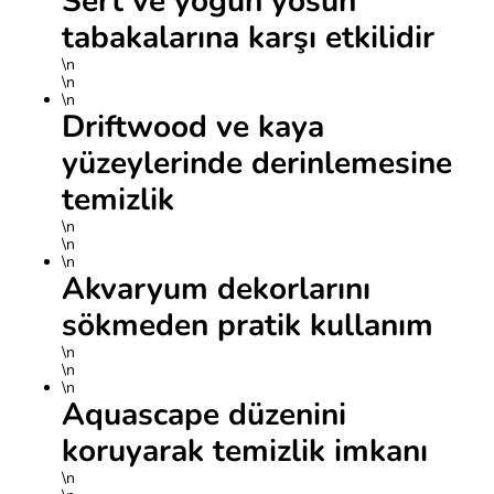
Sert ve yoğun yosun
tabakalarına karşı etkilidir
\n
\n
\n
Driftwood ve kaya
yüzeylerinde derinlemesine
temizlik
\n
\n
\n
Akvaryum dekorlarını
sökmeden pratik kullanım
\n
\n
\n
Aquascape düzenini
koruyarak temizlik imkanı
\n