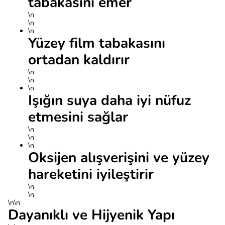
tabakasını emer
\n
\n
\n
Yüzey film tabakasını
ortadan kaldırır
\n
\n
\n
Işığın suya daha iyi nüfuz
etmesini sağlar
\n
\n
\n
Oksijen alışverişini ve yüzey
hareketini iyileştirir
\n
\n
\n\n
Dayanıklı ve Hijyenik Yapı