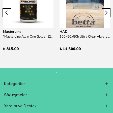
MasterLine
HAD
"MasterLine All In One Golden (200 ml) Daha yüksek zorluk derecesine sahip bitkiler için Özel formül Tam Besin "
100x50x50h Ultra Clear Akvaryum 10mm 90derece Birleşim /Sadece Otobüs Kargosu ile Gönderim Yapılır !
₺ 815.00
₺ 11,500.00
Kategoriler
Sözleşmeler
Yardım ve Destek