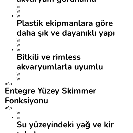
\n
\n
\n
Plastik ekipmanlara göre
daha şık ve dayanıklı yapı
\n
\n
\n
Bitkili ve rimless
akvaryumlarla uyumlu
\n
\n
\n\n
Entegre Yüzey Skimmer
Fonksiyonu
\n\n
\n
\n
Su yüzeyindeki yağ ve kir