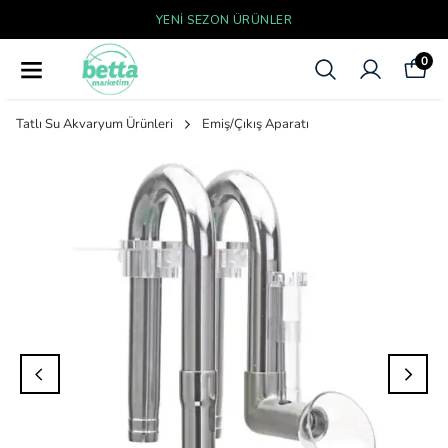
YENI SEZON ÜRÜNLER
0
Tatlı Su Akvaryum Ürünleri
Emiş/Çıkış Aparatı