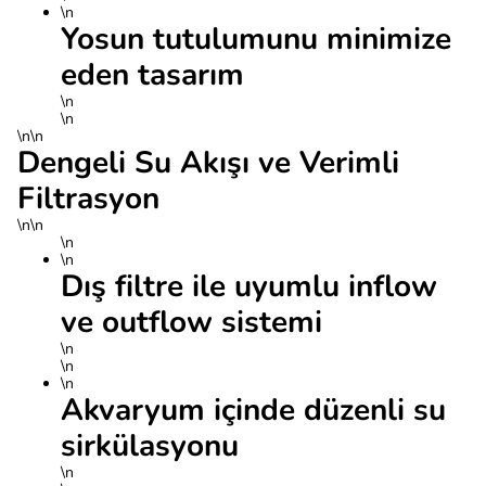
\n
Yosun tutulumunu minimize
eden tasarım
\n
\n
\n\n
Dengeli Su Akışı ve Verimli
Filtrasyon
\n\n
\n
\n
Dış filtre ile uyumlu inflow
ve outflow sistemi
\n
\n
\n
Akvaryum içinde düzenli su
sirkülasyonu
\n