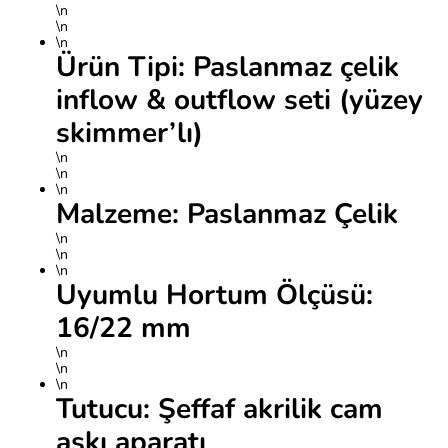
\n
\n
\n
Ürün Tipi: Paslanmaz çelik
inflow & outflow seti (yüzey
skimmer’lı)
\n
\n
\n
Malzeme: Paslanmaz Çelik
\n
\n
\n
Uyumlu Hortum Ölçüsü:
16/22 mm
\n
\n
\n
Tutucu: Şeffaf akrilik cam
askı aparatı