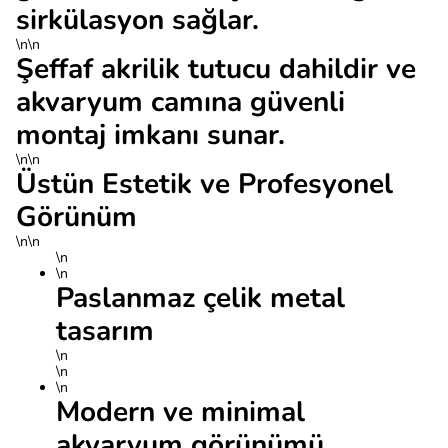
sirkülasyon sağlar.
\n\n
Şeffaf akrilik tutucu dahildir ve
akvaryum camına güvenli
montaj imkanı sunar.
\n\n
Üstün Estetik ve Profesyonel
Görünüm
\n\n
\n
\n
Paslanmaz çelik metal
tasarım
\n
\n
\n
Modern ve minimal
akvaryum görünümü