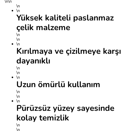
\n\n
\n
\n
Yüksek kaliteli paslanmaz
çelik malzeme
\n
\n
\n
Kırılmaya ve çizilmeye karşı
dayanıklı
\n
\n
\n
Uzun ömürlü kullanım
\n
\n
\n
Pürüzsüz yüzey sayesinde
kolay temizlik
\n
\n