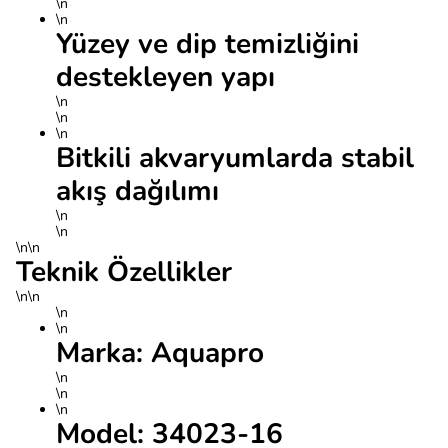
\n
\n
Yüzey ve dip temizliğini
destekleyen yapı
\n
\n
\n
Bitkili akvaryumlarda stabil
akış dağılımı
\n
\n
\n\n
Teknik Özellikler
\n\n
\n
\n
Marka: Aquapro
\n
\n
\n
Model: 34023-16