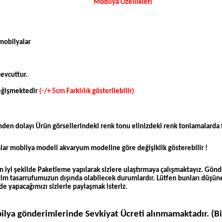
Mobilya Özellikleri
mobilyalar
evcuttur.
değişmektedir
(-/+ 5cm Farklılık gösterilebilir)
n dolayı Ürün görsellerindeki renk tonu elinizdeki renk tonlamalarda fark
ımlar mobilya modeli akvaryum modeline göre değişiklik gösterebilir !
iyi şekilde Paketleme yapılarak sizlere ulaştırmaya çalışmaktayız. Gönd
izim tasarrufumuzun dışında olabilecek durumlardır. Lütfen bunları düşüner
de yapacağımızı sizlerle paylaşmak isteriz.
ya gönderimlerinde Sevkiyat Ücreti alınmamaktadır. (Bi