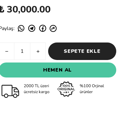
₺ 30,000.00
Paylaş
:
SEPETE EKLE
HEMEN AL
2000 TL üzeri
%100 Orjinal
ücretsiz kargo
ürünler