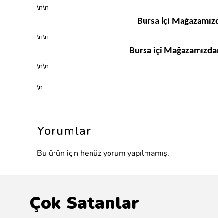
\n\n
Bursa İçi Mağazamızd
\n\n
Bursa içi Mağazamızdan
\n\n
\n
Yorumlar
Bu ürün için henüz yorum yapılmamış.
Çok Satanlar