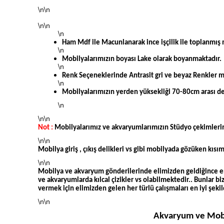
\n\n
\n\n
\n
Ham Mdf ile Macunlanarak ince işçilik ile toplanmış 
\n
Mobilyalarımızın boyası Lake olarak boyanmaktadır.
\n
Renk Seçeneklerinde Antrasit gri ve beyaz Renkler m
\n
Mobilyalarımızın yerden yüksekliği 70-80cm arası 
\n
\n\n
Not :
Mobilyalarımız ve akvaryumlarımızın Stüdyo çekimlerinde
\n\n
Mobilya giriş , çıkış delikleri vs gibi mobilyada gözüken kıs
\n\n
Mobilya ve akvaryum gönderilerinde elimizden geldiğince en 
ve akvaryumlarda kılcal çizikler vs olabilmektedir.. Bunlar b
vermek için elimizden gelen her türlü çalışmaları en iyi şekil
\n\n
Akvaryum ve Mobil