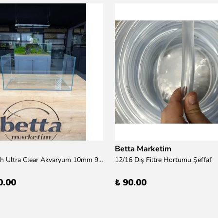
Betta Marketim
100x50x50h Ultra Clear Akvaryum 10mm 90derece Birleşim /Sadece Otobüs Kargosu ile Gönderim Yapılır !
12/16 Dış Filtre Hortumu Şeffaf
0.00
₺ 90.00