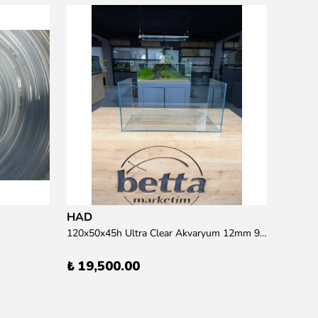
Resun
15 wat
₺ 95.
HAD
120x50x45h Ultra Clear Akvaryum 12mm 90 derece Birleşim (Otobüs Kargosu İle Gönderim Sağlanmaktadır)
₺ 19,500.00