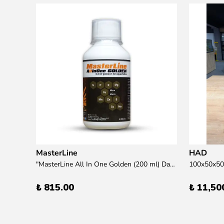
MasterLine
HAD
übre
"MasterLine All In One Golden (200 ml) Daha yüksek zorluk derecesine sahip bitkiler için Özel formül Tam Besin "
₺ 815.00
₺ 11,50