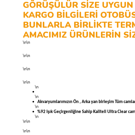
GÖRÜŞÜLÜR SİZE UYGUN 
KARGO BİLGİLERİ OTOBÜ
BUNLARLA BİRLİKTE TER
AMACIMIZ ÜRÜNLERİN SİZ
\n\n
\n\n
\n\n
\n\n
\n
\n
Akvaryumlarımızın Ön , Arka yan birleşim Tüm camları
\n
%92 Işık Geçirgenliğine Sahip Kaliteli Ultra Clear cam
\n
\n\n
\n\n