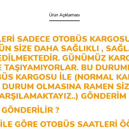
Ürün Açıklaması
ERİ SADECE OTOBÜS KARGOSU 
SİZE DAHA SAĞLIKLI , SAĞLA
E EDİLMEKTEDİR. GÜNÜMÜZ KA
LDE TAŞIYAMIYORLAR. BU DURU
BÜS KARGOSU İLE (NORMAL K
R DURUM OLMASINA RAMEN SİZE
 KARŞILAMAKTAYIZ..) GÖNDERİ
GÖNDERİLİR ?
LE GÖRE OTOBÜS SAATLERİ ÖĞR