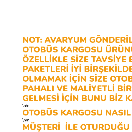
NOT: AVARYUM GÖNDERİL
OTOBÜS KARGOSU ÜRÜNÜN 
ÖZELLİKLE SİZE TAVSİY
PAKETLERİ İYİ BİRŞEKİ
OLMAMAK İÇİN SİZE OTO
PAHALI VE MALİYETLİ Bİ
GELMESİ İÇİN BUNU BİZ
\n\n
OTOBÜS KARGOSU NASIL 
\n\n
MÜŞTERİ İLE OTURDUĞU İ