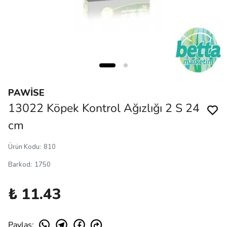
PAWİSE
13022 Köpek Kontrol Ağızlığı 2 S 24
cm
Ürün Kodu
:
810
Barkod
:
1750
₺ 11.43
Paylaş
: