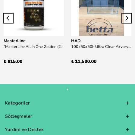
MasterLine
HAD
"MasterLine All In One Golden (200 ml) Daha yüksek zorluk derecesine sahip bitkiler için Özel formül Tam Besin "
100x50x50h Ultra Clear Akvaryum 10mm 90derece Birleşim /Sadece Otobüs Kargosu ile Gönderim Yapılır !
₺ 815.00
₺ 11,500.00
Kategoriler
Sözleşmeler
Yardım ve Destek