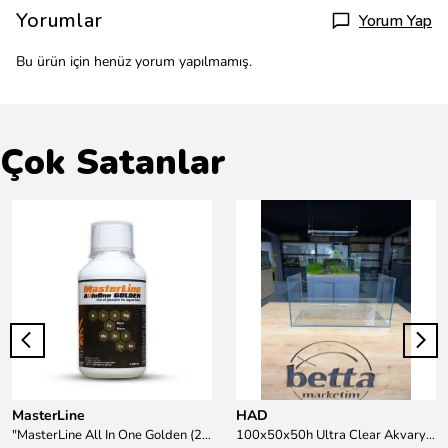
Yorumlar
Yorum Yap
Bu ürün için henüz yorum yapılmamış.
Çok Satanlar
MasterLine
HAD
"MasterLine All In One Golden (200 ml) Daha yüksek zorluk derecesine sahip bitkiler için Özel formül Tam Besin "
100x50x50h Ultra Clear Akvaryum 10mm 90derece Birleşim /Sadece Otobüs Kargosu ile Gönderim Yapılır !