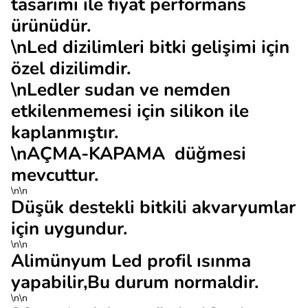
tasarımı ile fiyat performans
ürünüdür.
\nLed dizilimleri bitki gelişimi için
özel dizilimdir.
\nLedler sudan ve nemden
etkilenmemesi için silikon ile
kaplanmıştır.
\nAÇMA-KAPAMA düğmesi
mevcuttur.
\n\n
Düşük destekli bitkili akvaryumlar
için uygundur.
\n\n
Alimünyum Led profil ısınma
yapabilir,Bu durum normaldir.
\n\n