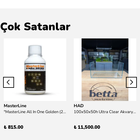
Çok Satanlar
MasterLine
HAD
"MasterLine All In One Golden (200 ml) Daha yüksek zorluk derecesine sahip bitkiler için Özel formül Tam Besin "
100x50x50h Ultra Clear Akvaryum 10mm 90derece Birleşim /Sadece Otobüs Kargosu ile Gönderim Yapılır !
₺ 815.00
₺ 11,500.00