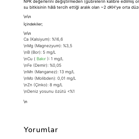
NPK değerlerini değiştirmeden (gübrelerin kalibre edilmiş oran
su bitkisinin hâlâ tercih ettiği aralık olan ~2 dKH'ye orta dü
\n\n
İçindekiler;
\n\n
Ca (Kalsiyum): %16,6
\n
Mg (Magnezyum): %3,5
\n
B (Bor): 5 mg/L
\n
Cu (
Bakır
): 1 mg/L
\n
Fe (Demir): %0,05
\n
Mn (Manganez): 13 mg/L
\n
Mo (Molibden): 0,01 mg/L
\n
Zn (Çinko): 8 mg/L
\n
Deniz yosunu özütü <%1
\n
Yorumlar