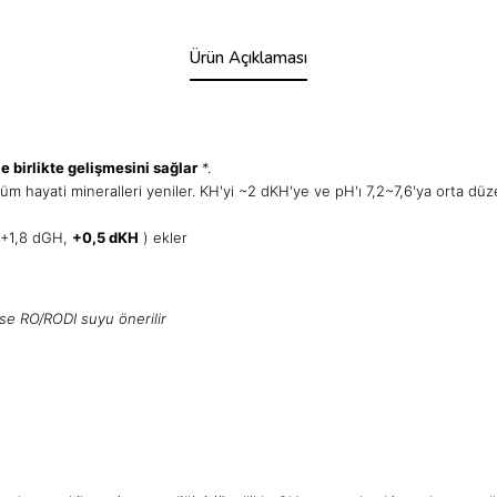
Ürün Açıklaması
le birlikte gelişmesini sağlar
*.
hayati mineralleri yeniler. KH'yi ~2 dKH'ye ve pH'ı 7,2~7,6'ya orta düze
 (+1,8 dGH,
+0,5 dKH
) ekler
ise RO/RODI suyu önerilir