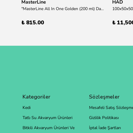
MasterLine
HAD
übre
"MasterLine All In One Golden (200 ml) Daha yüksek zorluk derecesine sahip bitkiler için Özel formül Tam Besin "
₺ 815.00
₺ 11,50
Kategoriler
Sözleşmeler
Kedi
Mesafeli Satış Sözleşme
Tatlı Su Akvaryum Ürünleri
Gizlilik Politikası
Bitkili Akvaryum Ürünleri Ve
İptal İade Şartları