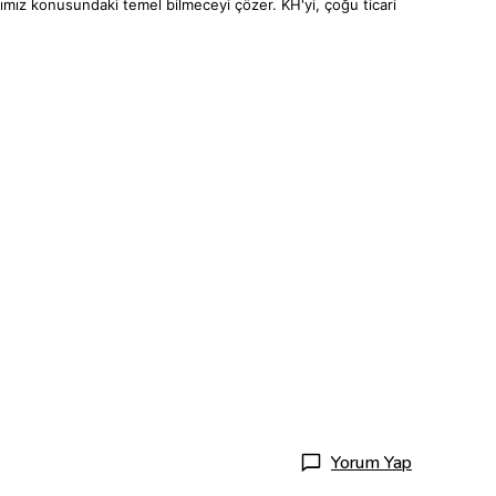
cağımız konusundaki temel bilmeceyi çözer. KH'yi, çoğu ticari
Yorum Yap