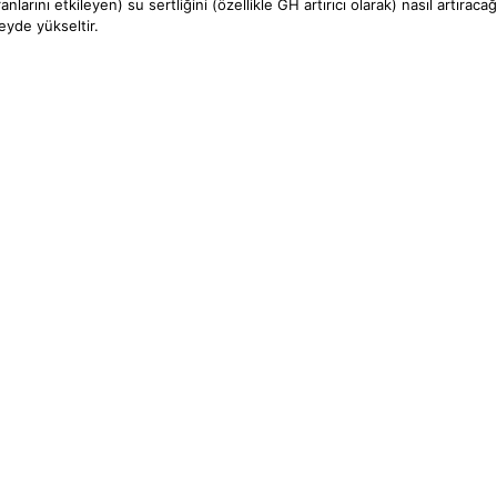
larını etkileyen) su sertliğini (özellikle GH artırıcı olarak) nasıl artıra
zeyde yükseltir.