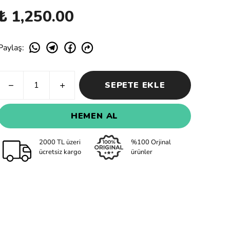
₺ 1,250.00
Paylaş
:
SEPETE EKLE
HEMEN AL
2000 TL üzeri
%100 Orjinal
ücretsiz kargo
ürünler