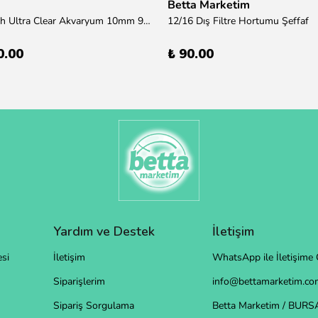
Betta Marketim
100x50x50h Ultra Clear Akvaryum 10mm 90derece Birleşim /Sadece Otobüs Kargosu ile Gönderim Yapılır !
12/16 Dış Filtre Hortumu Şeffaf
0.00
₺ 90.00
Yardım ve Destek
İletişim
si
İletişim
WhatsApp ile İletişime 
Siparişlerim
info@bettamarketim.com
Sipariş Sorgulama
Betta Marketim / BURS