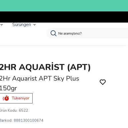
Sürüngen
2HR AQUARİST (APT)
2Hr Aquarist APT Sky Plus
150gr
Tükeniyor
Ürün Kodu
:
6522
Barkod
:
8881300100674