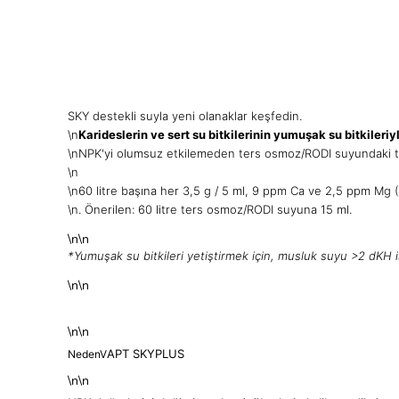
SKY destekli suyla yeni olanaklar keşfedin.
\n
Karideslerin ve sert su bitkilerinin yumuşak su bitkileriy
\n
NPK'yi olumsuz etkilemeden ters osmoz/RODI suyundaki tüm 
\n
\n
60 litre başına her 3,5 g / 5 ml, 9 ppm Ca ve 2,5 ppm Mg
\n
. Önerilen: 60 litre ters osmoz/RODI suyuna 15 ml.
\n\n
*Yumuşak su bitkileri yetiştirmek için, musluk suyu >2 dKH 
\n\n
\n\n
APT SKYPLUS
NedenV
\n\n