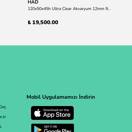
HAD
120x50x45h Ultra Clear Akvaryum 12mm 90 derece Birleşim (Otobüs Kargosu İle Gönderim Sağlanmaktadır)
₺ 19,500.00
Mobil Uygulamamızı İndirin
Geç
.tr
A