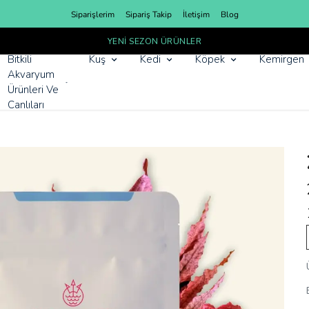
Siparişlerim
Sipariş Takip
İletişim
Blog
YENI SEZON ÜRÜNLER
Bitkili
Kuş
Kedi
Köpek
Kemirgen
Akvaryum
Ürünleri Ve
Canlıları